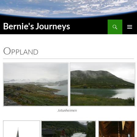
Suchen
Bernie's Journeys
SPRINGE
HAUPT
ZUM
INHALT
Oppland
Jotunheimen