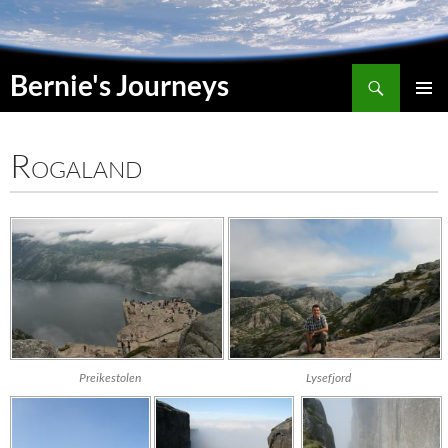
Suchen
Bernie's Journeys
SPRINGE
HAUPT
ZUM
INHALT
Rogaland
Preikestolen
Lysefjord