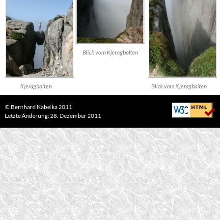
Blick vom
Kjeragbolten
Kjeragbolten
Blick vom
Kjeragbolten
©
Bernhard Kabelka
2011
Letzte Änderung: 28. Dezember 2011