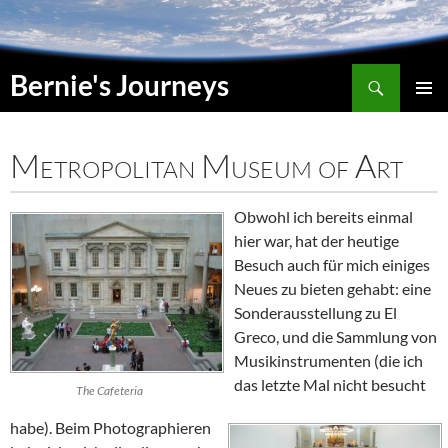
Suchen
Bernie's Journeys
SPRINGE
HAUPT
ZUM
INHALT
Metropolitan Museum of Art
Obwohl ich bereits einmal
hier war, hat der heutige
Besuch auch für mich einiges
Neues zu bieten gehabt: eine
Sonderausstellung zu
El
Greco
, und die Sammlung von
Musikinstrumenten (die ich
das letzte Mal nicht besucht
The Cafeteria
habe). Beim Photographieren