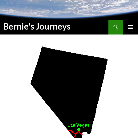
Suchen
Bernie's Journeys
SPRINGE
HAUPT
ZUM
INHALT