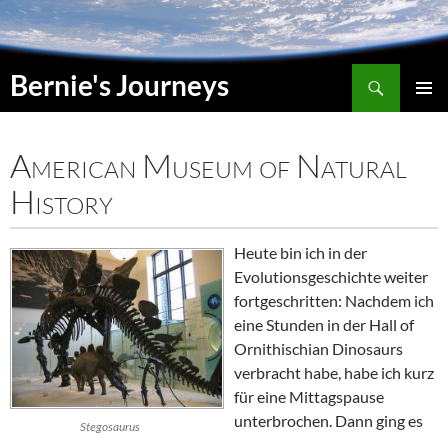
Suchen
Bernie's Journeys
SPRINGE
HAUPT
ZUM
INHALT
American Museum of Natural
History
Heute bin ich in der
Evolutionsgeschichte weiter
fortgeschritten: Nachdem ich
eine Stunden in der
Hall of
Ornithischian Dinosaurs
verbracht habe, habe ich kurz
für eine Mittagspause
unterbrochen. Dann ging es
Stegosaurus