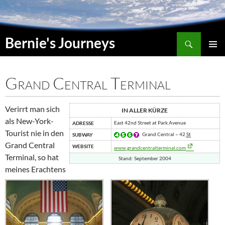
Suchen
Bernie's Journeys
SPRINGE
HAUPT
ZUM
INHALT
Grand Central Terminal
Verirrt man sich
IN ALLER KÜRZE
als
New-York
-
East 42nd Street at Park Avenue
ADRESSE
Tourist nie in den
Grand Central – 42
St
SUBWAY
Grand Central
WEBSITE
www.grandcentralterminal.com
Terminal
, so hat
Stand: September 2004
meines Erachtens