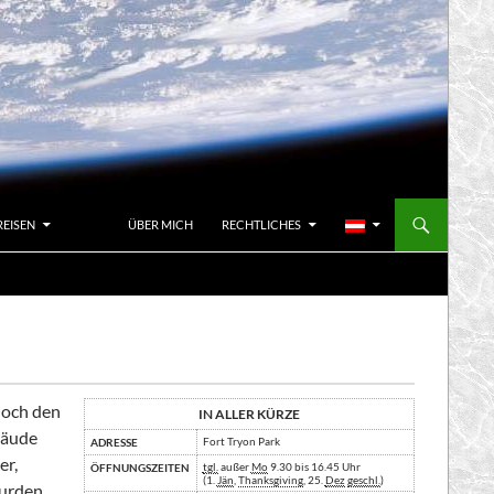
REISEN
ÜBER MICH
RECHTLICHES
noch den
IN ALLER KÜRZE
bäude
Fort Tryon Park
ADRESSE
er,
tgl.
außer
Mo
9.30 bis 16.45 Uhr
ÖFFNUNGSZEITEN
(1.
Jän
,
Thanksgiving
, 25.
Dez
geschl.
)
urden.