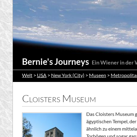
Suchen
Bernie's Journeys
Ein Wiener in der
Welt
>
USA
>
New York (City)
>
Museen
>
Metropolita
Cloisters Museum
Das
Cloisters Museum
g
ägyptischen Tempel, de
ähnlich zu einem mittela
Torbögen und sogar gan