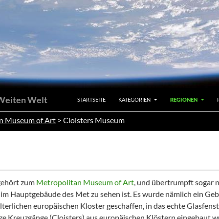
SPRINGE ZUM INHALT
 Weiten Welt
STARTSEITE
KATEGORIEN
REGIONEN
n Museum of Art
>
Cloisters Museum
ehört zum
Metropolitan Museum of Art
, und übertrumpft sogar 
r im Hauptgebäude des
Met
zu sehen ist. Es wurde nämlich ein Ge
lterlichen europäischen Kloster geschaffen, in das echte Glasfenst
ze Kreuzgänge (
Cloisters
) aus europäischen Klöstern eingebaut w