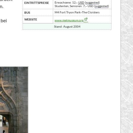
Erwachsene: 12,–
USD
(
suggested
)
EINTRITTSPREISE
n.
Studenten, Senioren: 7,–
USD
(
suggested
)
M4 Fort Tryon Park–The Cloisters
BUS
 bei
WEBSITE
www.metmuseum.org
Stand: August 2004