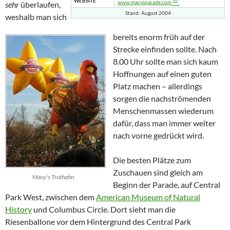
WEBSITE
www.macysparade.com
sehr
überlaufen,
Stand: August 2004
weshalb man sich
bereits enorm früh auf der
Strecke einfinden sollte. Nach
8.00 Uhr sollte man sich kaum
Hoffnungen auf einen guten
Platz machen – allerdings
sorgen die nachströmenden
Menschenmassen wiederum
dafür, dass man immer weiter
nach vorne gedrückt wird.
Die besten Plätze zum
Zuschauen sind gleich am
Macy's
Truthahn
Beginn der Parade, auf
Central
Park West
, zwischen dem
American Museum of Natural
History
und
Columbus Circle
. Dort sieht man die
Riesenballone vor dem Hintergrund des
Central Park