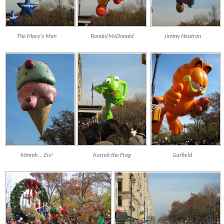
The Macy's Man
Ronald McDonald
Jimmy Neutron
Mmmh ... Eis!
Kermit the Frog
Garfield