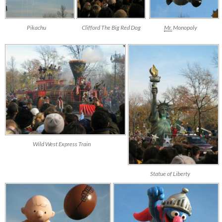
Pikachu
Clifford The Big Red Dog
Mr.
Monopoly
Wild West Express Train
Statue of Liberty