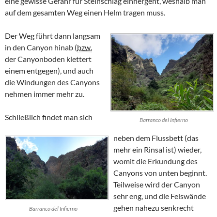
eine gewisse Gefahr für Steinschlag einhergeht, weshalb man
auf dem gesamten Weg einen Helm tragen muss.
Der Weg führt dann langsam
in den Canyon hinab (
bzw.
der Canyonboden klettert
einem entgegen), und auch
die Windungen des Canyons
nehmen immer mehr zu.
Schließlich findet man sich
Barranco del Infierno
neben dem Flussbett (das
mehr ein Rinsal ist) wieder,
womit die Erkundung des
Canyons von unten beginnt.
Teilweise wird der Canyon
sehr eng, und die Felswände
gehen nahezu senkrecht
Barranco del Infierno