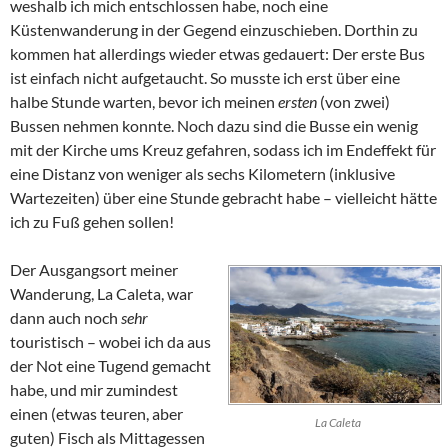
weshalb ich mich entschlossen habe, noch eine
Küstenwanderung in der Gegend einzuschieben. Dorthin zu
kommen hat allerdings wieder etwas gedauert: Der erste Bus
ist einfach nicht aufgetaucht. So musste ich erst über eine
halbe Stunde warten, bevor ich meinen
ersten
(von zwei)
Bussen nehmen konnte. Noch dazu sind die Busse ein wenig
mit der Kirche ums Kreuz gefahren, sodass ich im Endeffekt für
eine Distanz von weniger als sechs Kilometern (inklusive
Wartezeiten) über eine Stunde gebracht habe – vielleicht hätte
ich zu Fuß gehen sollen!
Der Ausgangsort meiner
Wanderung,
La Caleta
, war
dann auch noch
sehr
touristisch – wobei ich da aus
der Not eine Tugend gemacht
habe, und mir zumindest
einen (etwas teuren, aber
La Caleta
guten) Fisch als Mittagessen