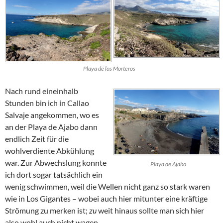
Playa de los Morteros
Nach rund eineinhalb
Stunden bin ich in
Callao
Salvaje
angekommen, wo es
an der
Playa de Ajabo
dann
endlich Zeit für die
wohlverdiente Abkühlung
war. Zur Abwechslung konnte
Playa de Ajabo
ich dort sogar tatsächlich ein
wenig schwimmen, weil die Wellen nicht ganz so stark waren
wie in
Los Gigantes
– wobei auch hier mitunter eine kräftige
Strömung zu merken ist;
zu
weit hinaus sollte man sich hier
also wohl auch nicht wagen.