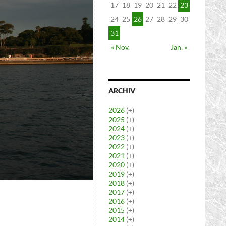
17
18
19
20
21
22
23
24
25
26
27
28
29
30
31
« Nov.
Jan. »
ARCHIV
2026
(+)
2025
(+)
2024
(+)
2023
(+)
2022
(+)
2021
(+)
2020
(+)
2019
(+)
2018
(+)
2017
(+)
2016
(+)
2015
(+)
2014
(+)