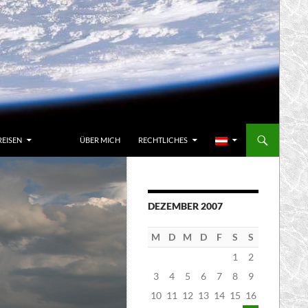
REISEN
ÜBER MICH
RECHTLICHES
DEZEMBER 2007
M
D
M
D
F
S
S
1
2
3
4
5
6
7
8
9
10
11
12
13
14
15
16