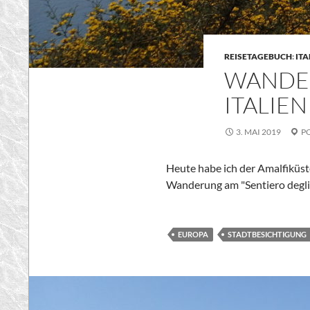
REISETAGEBUCH
:
ITA
WANDER
ITALIEN
3. MAI 2019
P
Heute habe ich der Amalfiküst
Wanderung am "
Sentiero degl
EUROPA
STADTBESICHTIGUNG