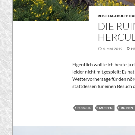
REISETAGEBUCH
:
ITA
DIE RU
HERCU
4. MAI 2019
H
Eigentlich wollte ich heute ja
leider nicht mitgespielt: Es h
Wettervorhersage für den nörd
stattdessen für einen Besuch
EUROPA
MUSEEN
RUINEN