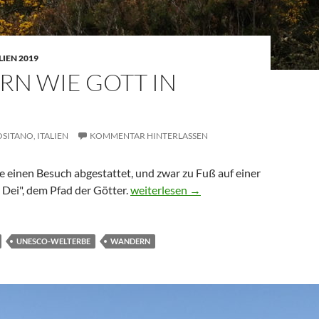
LIEN 2019
N WIE GOTT IN
OSITANO,
ITALIEN
KOMMENTAR HINTERLASSEN
e einen Besuch abgestattet, und zwar zu Fuß auf einer
Wandern wie Gott in Italien
i Dei", dem Pfad der Götter.
weiterlesen
→
UNESCO-WELTERBE
WANDERN