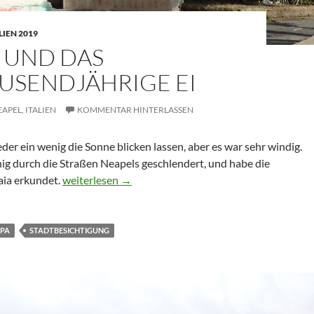
LIEN 2019
 UND DAS
USENDJÄHRIGE EI
EAPEL,
ITALIEN
KOMMENTAR HINTERLASSEN
der ein wenig die Sonne blicken lassen, aber es war sehr windig.
nig durch die Straßen Neapels geschlendert, und habe die
Neapel und das Zweitausendjährige Ei
aia erkundet.
weiterlesen
→
PA
STADTBESICHTIGUNG