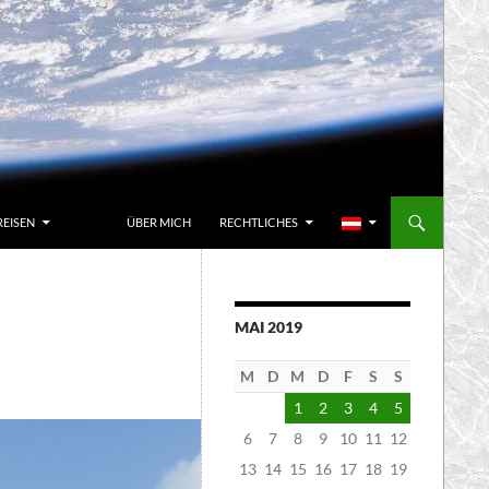
REISEN
ÜBER MICH
RECHTLICHES
MAI 2019
M
D
M
D
F
S
S
1
2
3
4
5
6
7
8
9
10
11
12
13
14
15
16
17
18
19