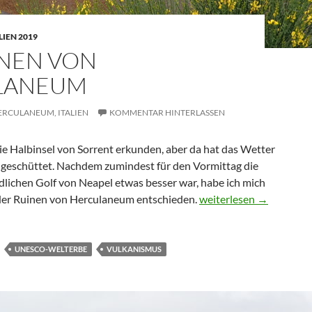
LIEN 2019
INEN VON
LANEUM
ERCULANEUM,
ITALIEN
KOMMENTAR HINTERLASSEN
 die Halbinsel von Sorrent erkunden, aber da hat das Wetter
at geschüttet. Nachdem zumindest für den Vormittag die
lichen Golf von Neapel etwas besser war, habe ich mich
Die Ruinen von Hercul
 der Ruinen von Herculaneum entschieden.
weiterlesen
→
UNESCO-WELTERBE
VULKANISMUS