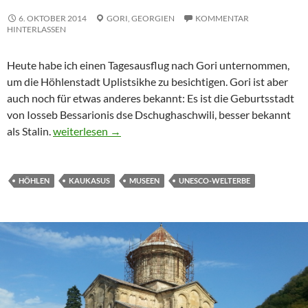
6. OKTOBER 2014
GORI,
GEORGIEN
KOMMENTAR
HINTERLASSEN
Heute habe ich einen Tagesausflug nach Gori unternommen,
um die Höhlenstadt Uplistsikhe zu besichtigen. Gori ist aber
auch noch für etwas anderes bekannt: Es ist die Geburtsstadt
von Iosseb Bessarionis dse Dschughaschwili, besser bekannt
Stein und Stalin
als Stalin.
weiterlesen
→
HÖHLEN
KAUKASUS
MUSEEN
UNESCO-WELTERBE