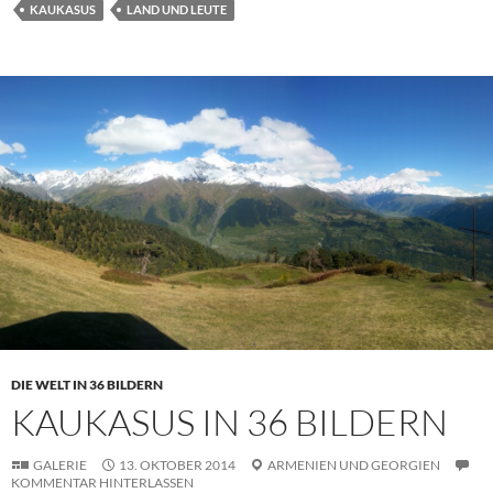
KAUKASUS
LAND UND LEUTE
DIE WELT IN 36 BILDERN
KAUKASUS IN 36 BILDERN
GALERIE
13. OKTOBER 2014
ARMENIEN
UND
GEORGIEN
KOMMENTAR HINTERLASSEN