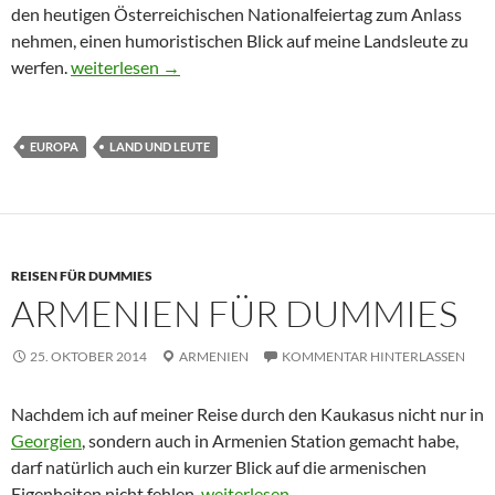
den heutigen Österreichischen Nationalfeiertag zum Anlass
nehmen, einen humoristischen Blick auf meine Landsleute zu
Österreich für Dummies
werfen.
weiterlesen
→
EUROPA
LAND UND LEUTE
REISEN FÜR DUMMIES
ARMENIEN FÜR DUMMIES
25. OKTOBER 2014
ARMENIEN
KOMMENTAR HINTERLASSEN
Nachdem ich auf meiner Reise durch den Kaukasus nicht nur in
Georgien
, sondern auch in Armenien Station gemacht habe,
darf natürlich auch ein kurzer Blick auf die armenischen
Armenien für Dummies
Eigenheiten nicht fehlen.
weiterlesen
→