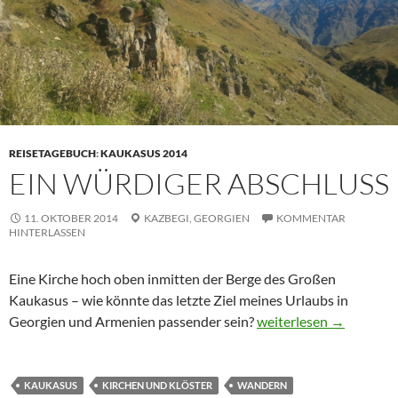
REISETAGEBUCH
:
KAUKASUS 2014
EIN WÜRDIGER ABSCHLUSS
11. OKTOBER 2014
KAZBEGI,
GEORGIEN
KOMMENTAR
HINTERLASSEN
Eine Kirche hoch oben inmitten der Berge des Großen
Kaukasus – wie könnte das letzte Ziel meines Urlaubs in
Ein würdiger Abschluss
Georgien und Armenien passender sein?
weiterlesen
→
KAUKASUS
KIRCHEN UND KLÖSTER
WANDERN