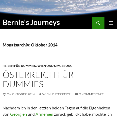
Zum
Inhalt
springen
Suchen
Bernie's Journeys
PRIMÄR
MENÜ
Monatsarchiv: Oktober 2014
REISEN FÜR DUMMIES
,
WIEN UND UMGEBUNG
ÖSTERREICH FÜR
DUMMIES
26. OKTOBER 2014
WIEN,
ÖSTERREICH
2 KOMMENTARE
Nachdem ich in den letzten beiden Tagen auf die Eigenheiten
von
Georgien
und
Armenien
zurück geblickt habe, möchte ich