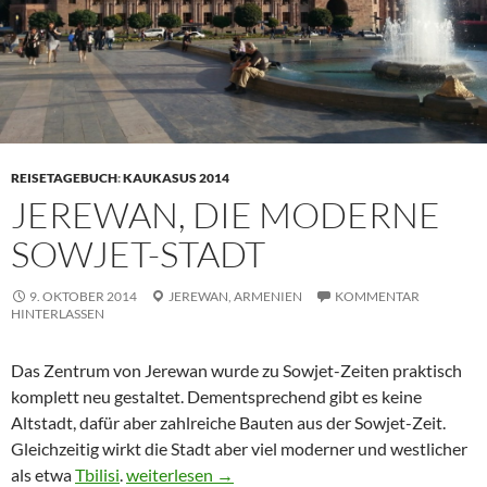
REISETAGEBUCH
:
KAUKASUS 2014
JEREWAN, DIE MODERNE
SOWJET-STADT
9. OKTOBER 2014
JEREWAN,
ARMENIEN
KOMMENTAR
HINTERLASSEN
Das Zentrum von Jerewan wurde zu Sowjet-Zeiten praktisch
komplett neu gestaltet. Dementsprechend gibt es keine
Altstadt, dafür aber zahlreiche Bauten aus der Sowjet-Zeit.
Gleichzeitig wirkt die Stadt aber viel moderner und westlicher
Jerewan, die moderne Sowjet-Stadt
als etwa
Tbilisi
.
weiterlesen
→