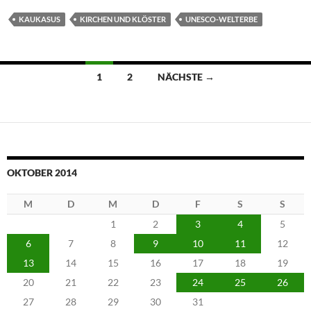
KAUKASUS
KIRCHEN UND KLÖSTER
UNESCO-WELTERBE
Beitragsnavigation
1
2
NÄCHSTE →
OKTOBER 2014
M
D
M
D
F
S
S
1
2
3
4
5
6
7
8
9
10
11
12
13
14
15
16
17
18
19
20
21
22
23
24
25
26
27
28
29
30
31