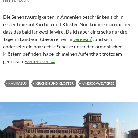
HINTERLASSEN
Die Sehenswürdigkeiten in Armenien beschränken sich in
erster Linie auf Kirchen und Klöster. Nun könnte man meinen,
dass das bald langweilig wird. Da ich aber einerseits nur drei
Tage im Land war (davon einen in
Jerewan
), und sich
anderseits ein paar echte Schätze unter den armenischen
Klöstern befinden, habe ich meinen Aufenthalt trotzdem
Kirchen-Überdosis in Armenien
genossen.
weiterlesen
→
KAUKASUS
KIRCHEN UND KLÖSTER
UNESCO-WELTERBE