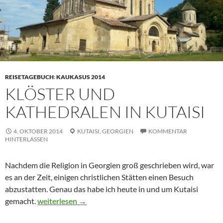
REISETAGEBUCH
:
KAUKASUS 2014
KLÖSTER UND
KATHEDRALEN IN KUTAISI
4. OKTOBER 2014
KUTAISI,
GEORGIEN
KOMMENTAR
HINTERLASSEN
Nachdem die Religion in Georgien groß geschrieben wird, war
es an der Zeit, einigen christlichen Stätten einen Besuch
abzustatten. Genau das habe ich heute in und um Kutaisi
Klöster und Kathedralen in Kutaisi
gemacht.
weiterlesen
→