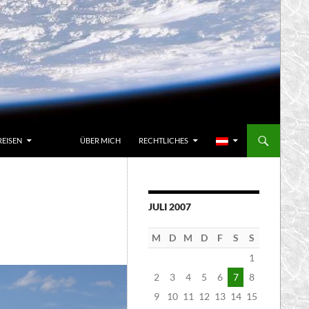
REISEN
ÜBER MICH
RECHTLICHES
JULI 2007
M
D
M
D
F
S
S
1
2
3
4
5
6
7
8
9
10
11
12
13
14
15