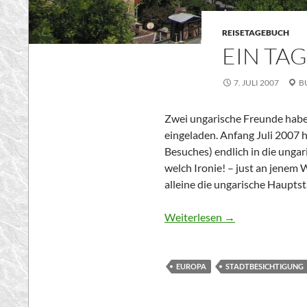
REISETAGEBUCH
EIN TA
7. JULI 2007
B
Zwei ungarische Freunde habe
eingeladen. Anfang Juli 2007 
Besuches) endlich in die unga
welch Ironie! – just an jenem
alleine die ungarische Haupts
Weiterlesen
→
EUROPA
STADTBESICHTIGUNG