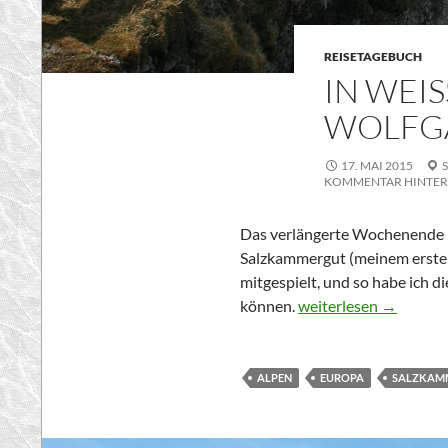
REISETAGEBUCH
IN WEIS
OLFGA
17. MAI 2015
KOMMENTAR HINTER
Das verlängerte Wochenende ü
Salzkammergut (meinem ersten 
mitgespielt, und so habe ich d
In weißen Wolken am
können.
weiterlesen
→
ALPEN
EUROPA
SALZKAM