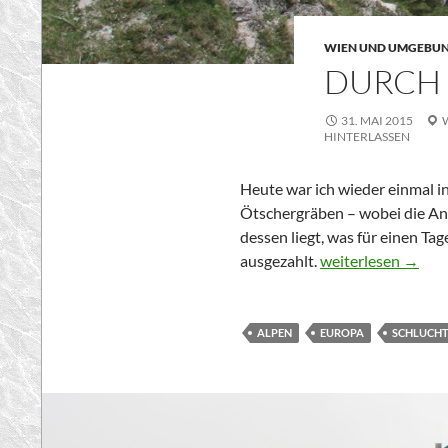
WIEN UND UMGEBU
DURCH 
31. MAI 2015
HINTERLASSEN
Heute war ich wieder einmal 
Ötschergräben – wobei die Anr
dessen liegt, was für einen Tage
Durch die Ötscher
ausgezahlt.
weiterlesen
→
ALPEN
EUROPA
SCHLUCHT