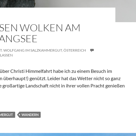
SEN WOLKEN AM W
NGSEE
ST. WOLFGANG IM SALZKAMMERGUT,
ÖSTERREICH
LASSEN
ber Christi Himmelfahrt habe ich zu einem Besuch im
überhaupt!) genützt. Leider hat das Wetter nicht so ganz
ie großartige Landschaft nicht in ihrer vollen Pracht genießen
 Wolfgangsee
MERGUT
WANDERN