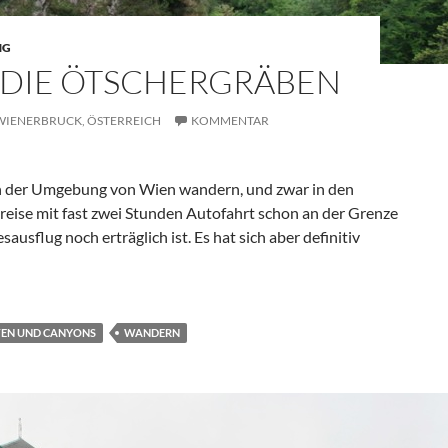
NG
DIE ÖTSCHERGRÄBEN
WIENERBRUCK,
ÖSTERREICH
KOMMENTAR
in der Umgebung von Wien wandern, und zwar in den
eise mit fast zwei Stunden Autofahrt schon an der Grenze
sausflug noch erträglich ist. Es hat sich aber definitiv
gräben
EN UND CANYONS
WANDERN