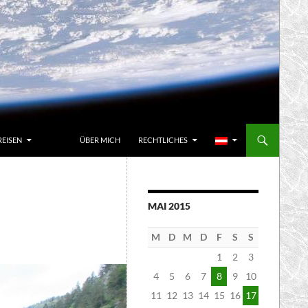
REISEN
ÜBER MICH
RECHTLICHES
MAI 2015
M
D
M
D
F
S
S
1
2
3
4
5
6
7
8
9
10
11
12
13
14
15
16
17