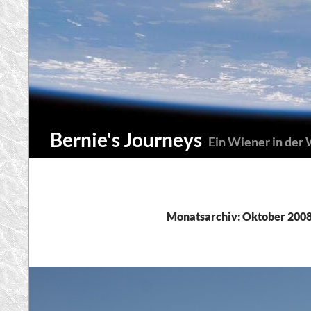
Zum
Inhalt
springen
Suchen
Bernie's Journeys
Ein Wiener in der
Monatsarchiv: Oktober 200