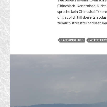
Chinesisch-Kenntnisse. Nicht
spreche kein Chinesisch") kon
unglaublich hilfsbereits, sod
ziemlich stressfrei bereisen ka
LAND UND LEUTE
WELTREISE 20