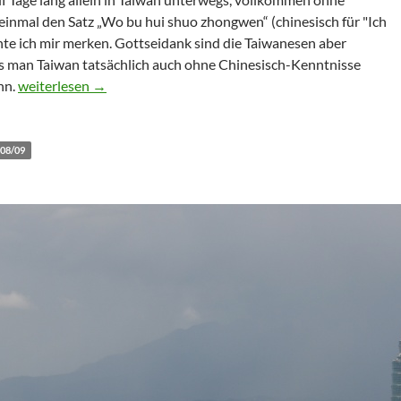
 einmal den Satz
Wo bu hui shuo zhongwen
(chinesisch für "Ich
nte ich mir merken. Gottseidank sind die Taiwanesen aber
ass man Taiwan tatsächlich auch ohne Chinesisch-Kenntnisse
Wo bu hui shuo zhongwen – but that’s
OK
nn.
weiterlesen
→
08/09