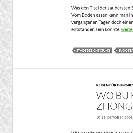
Was den Titel der saubersten S
Vom Boden essen kann man in S
vergangenen Tagen doch einen
Saube
entstanden sein könnte.
weite
STADTBESICHTIGUNG
SÜDOSTA
REISEN FÜR DUMMIE
WO BU 
ZHONGW
13. OKTOBER 2008
Wie bereits erwähnt, war ich e