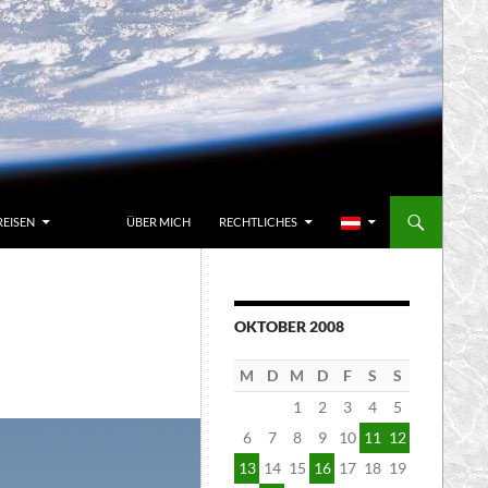
REISEN
ÜBER MICH
RECHTLICHES
OKTOBER 2008
M
D
M
D
F
S
S
1
2
3
4
5
6
7
8
9
10
11
12
13
14
15
16
17
18
19