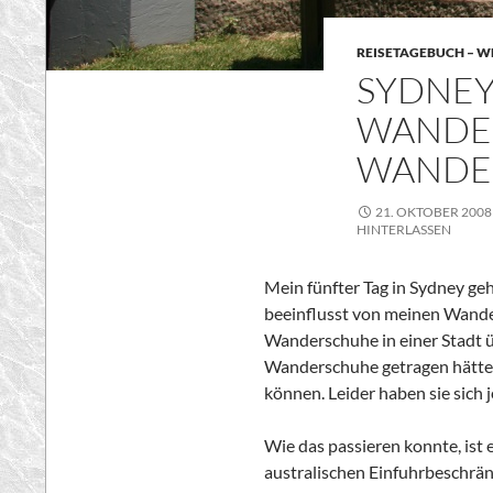
REISETAGEBUCH – WE
SYDNEY
WANDE
WANDE
21. OKTOBER 2008
HINTERLASSEN
Mein fünfter Tag in
Sydney geh
beeinflusst von meinen Wand
Wanderschuhe in einer Stadt üb
Wanderschuhe getragen hätte –
können. Leider haben sie sich
Wie das passieren konnte, ist 
australischen Einfuhrbeschrä