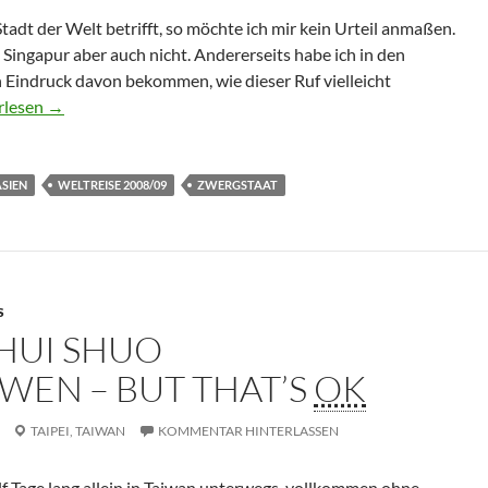
tadt der Welt betrifft, so möchte ich mir kein Urteil anmaßen.
ingapur aber auch nicht. Andererseits habe ich in den
 Eindruck davon bekommen, wie dieser Ruf vielleicht
r, sauberer, Singapur?
rlesen
→
SIEN
WELTREISE 2008/09
ZWERGSTAAT
S
HUI SHUO
EN – BUT THAT’S
OK
TAIPEI,
TAIWAN
KOMMENTAR HINTERLASSEN
lf Tage lang allein in Taiwan unterwegs, vollkommen ohne