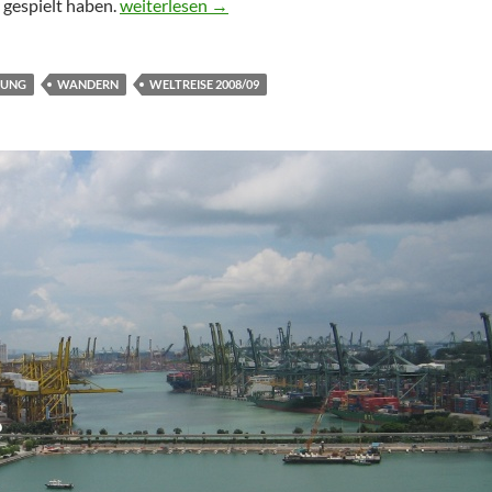
Sydney, oder: Wanderschuhe auf Wanderschaft
 gespielt haben.
weiterlesen
→
GUNG
WANDERN
WELTREISE 2008/09