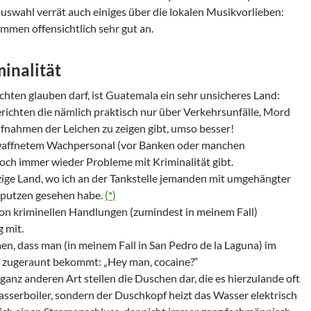
wahl verrät auch einiges über die lokalen Musikvorlieben:
mmen offensichtlich sehr gut an.
minalität
ten glauben darf, ist Guatemala ein sehr unsicheres Land:
richten die nämlich praktisch nur über Verkehrsunfälle, Mord
fnahmen der Leichen zu zeigen gibt, umso besser!
waffnetem Wachpersonal (vor Banken oder manchen
doch immer wieder Probleme mit Kriminalität gibt.
zige Land, wo ich an der Tankstelle jemanden mit umgehängter
 putzen gesehen habe.
(*)
on kriminellen Handlungen (zumindest in meinem Fall)
 mit.
, dass man (in meinem Fall in San Pedro de la Laguna) im
n zugeraunt bekommt:
Hey man, cocaine?
ganz anderen Art stellen die Duschen dar, die es hierzulande oft
asserboiler, sondern der Duschkopf heizt das Wasser elektrisch