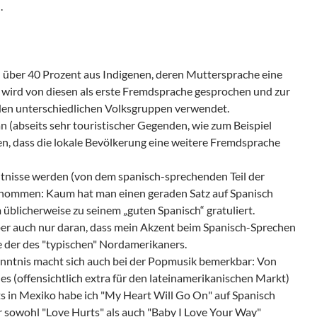
.
 über 40 Prozent aus Indigenen, deren Muttersprache eine
 wird von diesen als erste Fremdsprache gesprochen und zur
en unterschiedlichen Volksgruppen verwendet.
(abseits sehr touristischer Gegenden, wie zum Beispiel
en, dass die lokale Bevölkerung eine weitere Fremdsprache
tnisse werden (von dem spanisch-sprechenden Teil der
enommen: Kaum hat man einen geraden Satz auf Spanisch
m üblicherweise zu seinem
guten Spanisch
gratuliert.
ber auch nur daran, dass mein Akzent beim Spanisch-Sprechen
ie der des "typischen" Nordamerikaners.
nntnis macht sich auch bei der Popmusik bemerkbar: Von
 es (offensichtlich extra für den lateinamerikanischen Markt)
s in Mexiko habe ich "
My Heart Will Go On
" auf Spanisch
r sowohl "
Love Hurts
" als auch "
Baby I Love Your Way
"