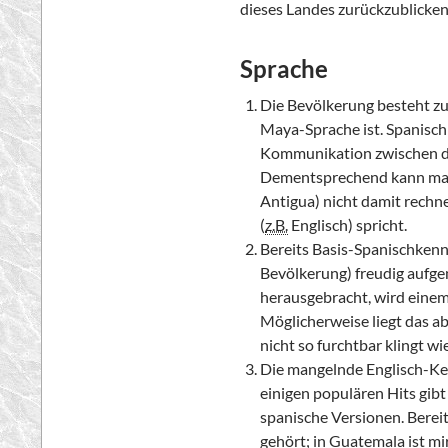
dieses Landes zurückzublicken
Sprache
Die Bevölkerung besteht zu
Maya-Sprache ist. Spanisch
Kommunikation zwischen d
Dementsprechend kann man 
Antigua) nicht damit rechn
(
z.B.
Englisch) spricht.
Bereits Basis-Spanischkenn
Bevölkerung) freudig aufg
herausgebracht, wird eine
Möglicherweise liegt das a
nicht so furchtbar klingt w
Die mangelnde Englisch-Ke
einigen populären Hits gibt
spanische Versionen. Bereit
gehört; in Guatemala ist mi