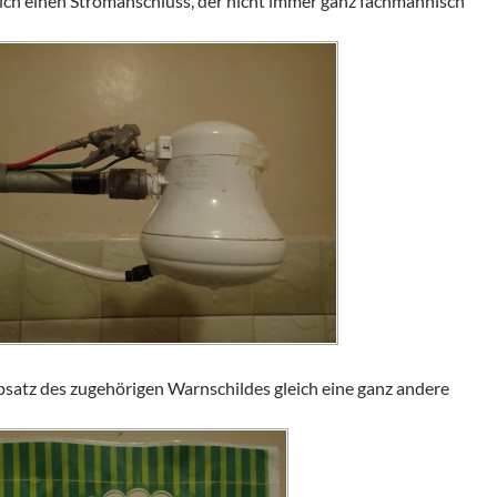
rlich einen Stromanschluss, der nicht immer ganz fachmännisch
satz des zugehörigen Warnschildes gleich eine ganz andere