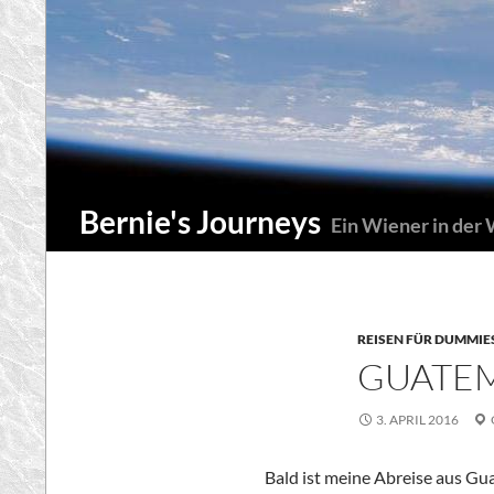
Zum
Inhalt
springen
Suchen
Bernie's Journeys
Ein Wiener in der
REISEN FÜR DUMMIE
GUATEM
3. APRIL 2016
Bald ist meine Abreise aus Gua