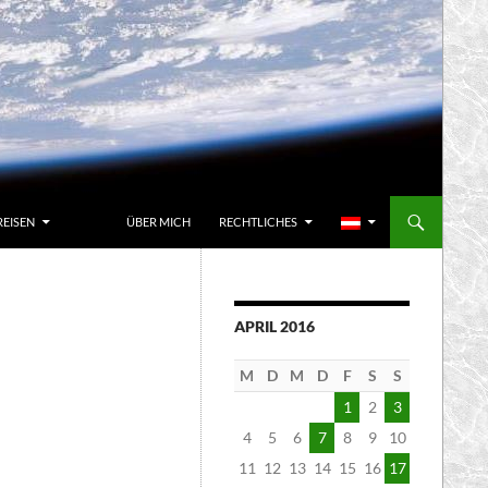
REISEN
ÜBER MICH
RECHTLICHES
APRIL 2016
M
D
M
D
F
S
S
1
2
3
4
5
6
7
8
9
10
11
12
13
14
15
16
17