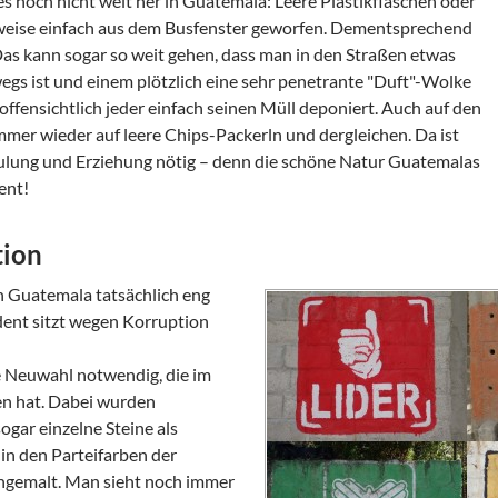
s noch nicht weit her in Guatemala: Leere Plastikflaschen oder
sweise einfach aus dem Busfenster geworfen. Dementsprechend
Das kann sogar so weit gehen, dass man in den Straßen etwas
egs ist und einem plötzlich eine sehr penetrante "Duft"-Wolke
t offensichtlich jeder einfach seinen Müll deponiert. Auch auf den
er wieder auf leere Chips-Packerln und dergleichen. Da ist
chulung und Erziehung nötig – denn die schöne Natur Guatemalas
ent!
tion
in Guatemala tatsächlich eng
dent sitzt wegen Korruption
 Neuwahl notwendig, die im
n hat. Dabei wurden
gar einzelne Steine als
n den Parteifarben der
ngemalt. Man sieht noch immer