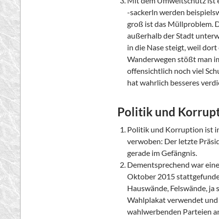
Mit dem Umweltschutz ist e
-sackerln werden beispiel
groß ist das Müllproblem. 
außerhalb der Stadt unterw
in die Nase steigt, weil dor
Wanderwegen stößt man imm
offensichtlich noch viel S
hat wahrlich besseres verdi
Politik und Korrup
Politik und Korruption ist 
verwoben: Der letzte Präsi
gerade im Gefängnis.
Dementsprechend war eine
Oktober 2015 stattgefunde
Hauswände, Felswände, ja so
Wahlplakat verwendet und i
wahlwerbenden Parteien a