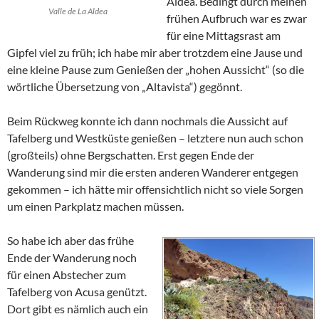
Aldea
. Bedingt durch meinen
Valle de La Aldea
frühen Aufbruch war es zwar
für eine Mittagsrast am
Gipfel viel zu früh; ich habe mir aber trotzdem eine Jause und
eine kleine Pause zum Genießen der „hohen Aussicht“ (so die
wörtliche Übersetzung von
„Altavista“
) gegönnt.
Beim Rückweg konnte ich dann nochmals die Aussicht auf
Tafelberg und Westküste genießen – letztere nun auch schon
(großteils) ohne Bergschatten. Erst gegen Ende der
Wanderung sind mir die ersten anderen Wanderer entgegen
gekommen – ich hätte mir offensichtlich nicht so viele Sorgen
um einen Parkplatz machen müssen.
So habe ich aber das frühe
Ende der Wanderung noch
für einen Abstecher zum
Tafelberg von
Acusa
genützt.
Dort gibt es nämlich auch ein