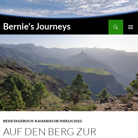
Zum
Inhalt
springen
Suchen
Bernie's Journeys
PRIMÄR
MENÜ
REISETAGEBUCH
:
KANARISCHE INSELN 2022
AUF DEN BERG ZUR