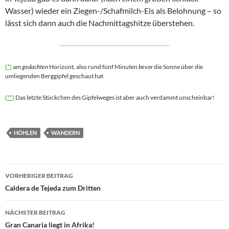
Wasser) wieder ein Ziegen-/Schafmilch-Eis als Belohnung – so
lässt sich dann auch die Nachmittagshitze überstehen.
(*)
am
gedachten
Horizont, also rund fünf Minuten
bevor
die Sonne über die
umliegenden Berggipfel geschaut hat
(**)
Das letzte Stückchen des Gipfelweges ist aber auch verdammt unscheinbar!
HÖHLEN
WANDERN
Beitragsnavigation
VORHERIGER BEITRAG
Caldera de Tejeda zum Dritten
NÄCHSTER BEITRAG
Gran Canaria liegt in Afrika!