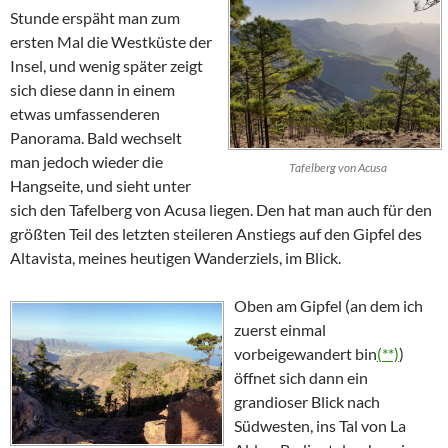
Stunde erspäht man zum
ersten Mal die Westküste der
Insel, und wenig später zeigt
sich diese dann in einem
etwas umfassenderen
Panorama. Bald wechselt
man jedoch wieder die
Tafelberg von Acusa
Hangseite, und sieht unter
sich den Tafelberg von
Acusa
liegen. Den hat man auch für den
größten Teil des letzten steileren Anstiegs auf den Gipfel des
Altavista
, meines heutigen Wanderziels, im Blick.
Oben am Gipfel (an dem ich
zuerst einmal
vorbeigewandert bin
(**)
)
öffnet sich dann ein
grandioser Blick nach
Südwesten, ins Tal von
La