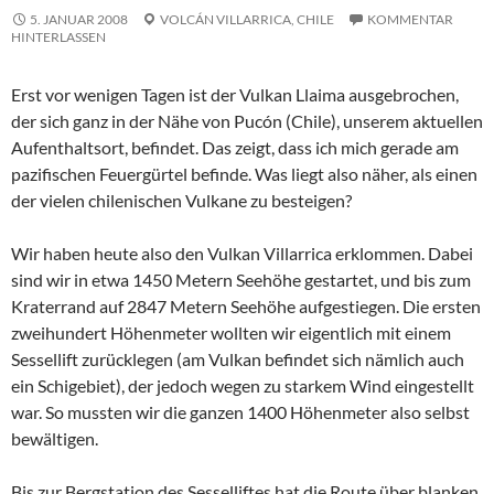
5. JANUAR 2008
VOLCÁN VILLARRICA,
CHILE
KOMMENTAR
HINTERLASSEN
Erst vor wenigen Tagen ist der Vulkan
Llaima
ausgebrochen,
der sich ganz in der Nähe von
Pucón
(Chile), unserem aktuellen
Aufenthaltsort, befindet. Das zeigt, dass ich mich gerade am
pazifischen Feuergürtel befinde. Was liegt also näher, als einen
der vielen chilenischen Vulkane zu besteigen?
Wir haben heute also den Vulkan
Villarrica
erklommen. Dabei
sind wir in etwa 1450 Metern Seehöhe gestartet, und bis zum
Kraterrand auf 2847 Metern Seehöhe aufgestiegen. Die ersten
zweihundert Höhenmeter wollten wir eigentlich mit einem
Sessellift zurücklegen (am Vulkan befindet sich nämlich auch
ein Schigebiet), der jedoch wegen zu starkem Wind eingestellt
war. So mussten wir die ganzen 1400 Höhenmeter also selbst
bewältigen.
Bis zur Bergstation des Sesselliftes hat die Route über blanken