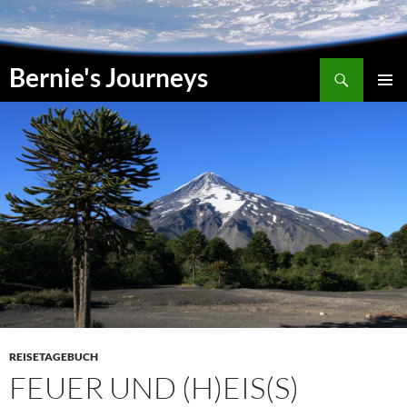
Zum
Inhalt
springen
Suchen
Bernie's Journeys
PRIMÄR
MENÜ
REISETAGEBUCH
FEUER UND (H)EIS(S)