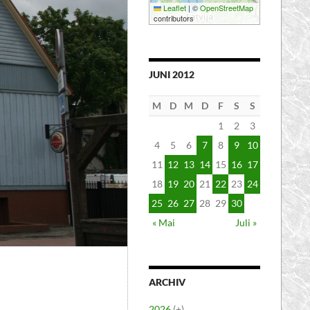
Leaflet
|
©
OpenStreetMap
contributors
JUNI 2012
M
D
M
D
F
S
S
1
2
3
4
5
6
7
8
9
10
11
12
13
14
15
16
17
18
19
20
21
22
23
24
25
26
27
28
29
30
« Mai
Juli »
ARCHIV
2026
(+)