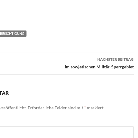
BESICHTIGUNG
n
NÄCHSTER BEITRAG
Im sowjetischen Militär-Sperrgebiet
TAR
eröffentlicht.
Erforderliche Felder sind mit
*
markiert