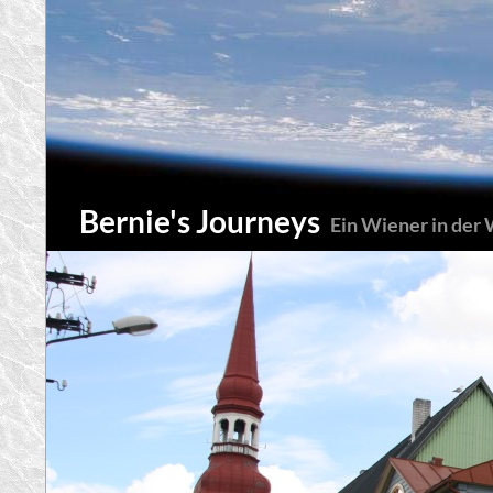
Zum
Inhalt
springen
Suchen
Bernie's Journeys
Ein Wiener in der