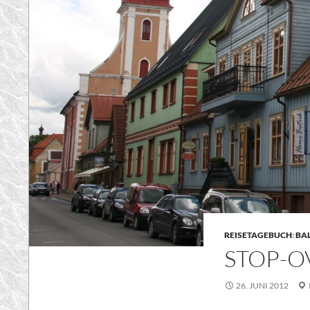
REISETAGEBUCH
:
BA
STOP-O
26. JUNI 2012