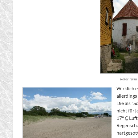
Roter Turm
Wirklich 
allerdings
Die als "
nicht für 
17°
C
Luft
Regenscha
hartgesot