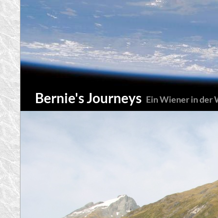
Zum
Inhalt
springen
Suchen
Bernie's Journeys
Ein Wiener in der