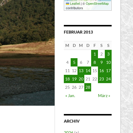
Leaflet
|
©
OpenStreetMap
contributors
FEBRUAR 2013
M
D
M
D
F
S
S
1
2
3
4
5
6
7
8
9
10
11
12
13
14
15
16
17
18
19
20
21
22
23
24
25
26
27
28
« Jan.
März »
ARCHIV
2026
(+)