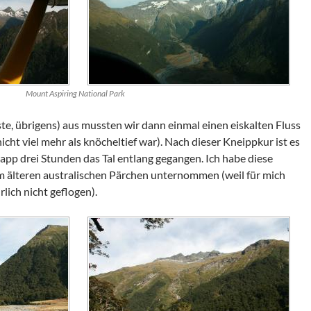
Mount Aspiring National Park
te, übrigens) aus mussten wir dann einmal einen eiskalten Fluss
cht viel mehr als knöcheltief war). Nach dieser Kneippkur ist es
app drei Stunden das Tal entlang gegangen. Ich habe diese
 älteren australischen Pärchen unternommen (weil für mich
lich nicht geflogen).