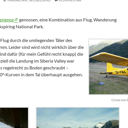
MAKARORA,
NEUSEELAND
KOMMENTAR
erience
genossen, eine Kombination aus Flug, Wanderung
spiring National Park
.
 Flug durch die umliegenden Täler des
m. Leider sind wird nicht wirklich über die
nd dafür (für mein Gefühl recht knapp) die
eziell die Landung im
Siberia Valley
war
s regelrecht zu Boden geschraubt –
180°-Kurven in dem Tal überhaupt ausgehen.
Cesna von
S