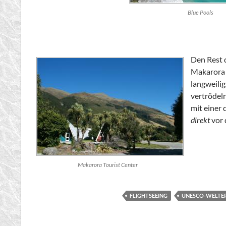
Blue Pools
Den Rest 
Makarora 
langweilig
vertrödeln
mit einer
direkt
vor 
Makarora Tourist Center
FLIGHTSEEING
UNESCO-WELTE