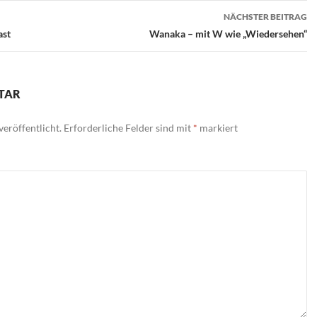
n
NÄCHSTER BEITRAG
ast
Wanaka – mit W wie „Wiedersehen“
TAR
eröffentlicht.
Erforderliche Felder sind mit
*
markiert