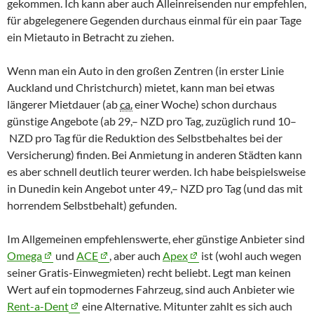
gekommen. Ich kann aber auch Alleinreisenden nur empfehlen,
für abgelegenere Gegenden durchaus einmal für ein paar Tage
ein Mietauto in Betracht zu ziehen.
Wenn man ein Auto in den großen Zentren (in erster Linie
Auckland
und
Christchurch
) mietet, kann man bei etwas
längerer Mietdauer (ab
ca.
einer Woche) schon durchaus
günstige Angebote (ab 29,–
NZD
pro Tag, zuzüglich rund 10–
NZD
pro Tag für die Reduktion des Selbstbehaltes bei der
Versicherung) finden. Bei Anmietung in anderen Städten kann
es aber schnell deutlich teurer werden. Ich habe beispielsweise
in
Dunedin
kein Angebot unter 49,–
NZD
pro Tag (und das mit
horrendem Selbstbehalt) gefunden.
Im Allgemeinen empfehlenswerte, eher günstige Anbieter sind
Omega
und
ACE
, aber auch
Apex
ist (wohl auch wegen
seiner Gratis-Einwegmieten) recht beliebt. Legt man keinen
Wert auf ein topmodernes Fahrzeug, sind auch Anbieter wie
Rent-a-Dent
eine Alternative. Mitunter zahlt es sich auch