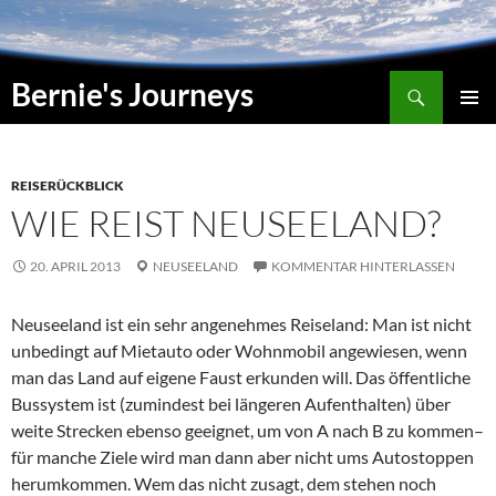
Zum
Inhalt
springen
Suchen
Bernie's Journeys
PRIMÄR
MENÜ
REISERÜCKBLICK
WIE REIST NEUSEELAND?
20. APRIL 2013
NEUSEELAND
KOMMENTAR HINTERLASSEN
Neuseeland ist ein sehr angenehmes Reiseland: Man ist nicht
unbedingt auf Mietauto oder Wohnmobil angewiesen, wenn
man das Land auf eigene Faust erkunden will. Das öffentliche
Bussystem ist (zumindest bei längeren Aufenthalten) über
weite Strecken ebenso geeignet, um von A nach B zu kommen–
für manche Ziele wird man dann aber nicht ums Autostoppen
herumkommen. Wem das nicht zusagt, dem stehen noch