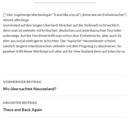
(*)
Der zugehörige Werbeslogan
Travel like a local
(
Reise wie ein Einheimischer
)
stimmt allerdings
(zumindest auf den langen Überland-Strecken auf der Südinsel) nicht wirklich,
denn man ist vielmehr mit britischen, deutschen und amerikanischen Touristen
unterwegs. Auf der Nordinsel trifft man schon eher Einheimische, aber auch da
eher aus sozial niedrigeren Schichten. Der "typische" Neuseeländer scheint
nämlich längere Inlandsstrecken vielmehr mit dem Flugzeug zu absolvieren. So
gesehen trifft dieser Werbespruch eher auf
Air New Zealand
denn auf
Intercity
zu.
Beitragsnavigation
VORHERIGER BEITRAG
Wo übernachtet Neuseeland?
NÄCHSTER BEITRAG
There and Back Again