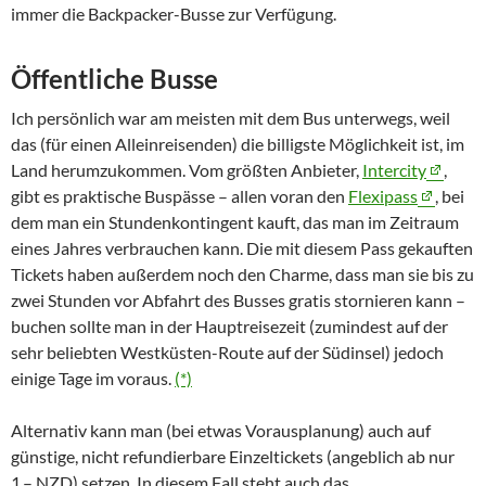
immer die
Backpacker
-Busse zur Verfügung.
Öffentliche Busse
Ich persönlich war am meisten mit dem Bus unterwegs, weil
das (für einen Alleinreisenden) die billigste Möglichkeit ist, im
Land herumzukommen. Vom größten Anbieter,
Intercity
,
gibt es praktische Buspässe – allen voran den
Flexipass
, bei
dem man ein Stundenkontingent kauft, das man im Zeitraum
eines Jahres verbrauchen kann. Die mit diesem Pass gekauften
Tickets haben außerdem noch den Charme, dass man sie bis zu
zwei Stunden vor Abfahrt des Busses gratis stornieren kann –
buchen sollte man in der Hauptreisezeit (zumindest auf der
sehr beliebten Westküsten-Route auf der Südinsel) jedoch
einige Tage im voraus.
(*)
Alternativ kann man (bei etwas Vorausplanung) auch auf
günstige, nicht refundierbare Einzeltickets (angeblich ab nur
1,–
NZD
) setzen. In diesem Fall steht auch das