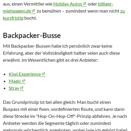
aus, einen Vermittler wie
Holiday Autos
oder
billiger-
mietwagen.de
zu bemühen – zumindest wenn man nicht
zu
kurzfristig
bucht.
Backpacker
-Busse
Mit
Backpacker
-Bussen habe ich persönlich zwar keine
Erfahrung, aber der Vollständigkeit halber seien auch diese
erwähnt. Im Wesentlichen gibt es drei Anbieter:
Kiwi Experience
Magic
Stray
Das Grundprinzip ist bei allen gleich: Man bucht einen
Buspass mit einer fixen, vordefinierten Route, und kann dann
diese Strecke im "
Hop-On-Hop-Off
"-Prinzip abfahren. Je nach
Anbieter werden die Segmente täglich oder zumindest
mehrmals wöchentlich angeboten, wobei (wie ich gehört habe)