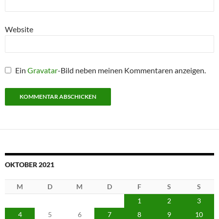
Website
Ein
Gravatar
-Bild neben meinen Kommentaren anzeigen.
OKTOBER 2021
M
D
M
D
F
S
S
1
2
3
4
5
6
7
8
9
10