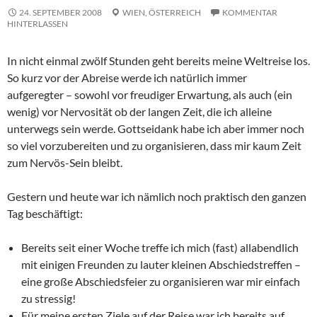
24. SEPTEMBER 2008
WIEN,
ÖSTERREICH
KOMMENTAR
HINTERLASSEN
In nicht einmal zwölf Stunden geht bereits meine Weltreise los.
So kurz vor der Abreise werde ich natürlich immer
aufgeregter – sowohl vor freudiger Erwartung, als auch (ein
wenig) vor Nervosität ob der langen Zeit, die ich alleine
unterwegs sein werde. Gottseidank habe ich aber immer noch
so viel vorzubereiten und zu organisieren, dass mir kaum Zeit
zum Nervös-Sein bleibt.
Gestern und heute war ich nämlich noch praktisch den ganzen
Tag beschäftigt:
Bereits seit einer Woche treffe ich mich (fast) allabendlich
mit einigen Freunden zu lauter kleinen Abschiedstreffen –
eine große Abschiedsfeier zu organisieren war mir einfach
zu stressig!
Für meine ersten Ziele auf der Reise war ich bereits auf