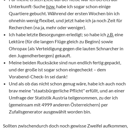
Unterkunft-Suche
bzw.
habe ich sogar schon einige
Quartiere gebucht. Während der ersten Wochen bin ich
ohnehin wenig flexibel, und jetzt habe ich ja noch Zeit für
Recherchen (na ja, mehr oder weniger).
Ich habe letzte Besorgungen erledigt; so habe ich
z.B.
eine
Lektüre (für die langen Flüge gleich zu Beginn) sowie
Ohropax (als Verteidigung gegen die lauten Schnarcher in
den Jugendherbergen) gekauft.
Meine beiden Rucksäcke sind nun endlich fertig gepackt,
und der große ist sogar schon eingecheckt – dem
Vorabend-
Check-In
sei dank!
Und als ob das nicht schon genug wäre, habe ich auch noch
brav meine "staatsbürgerliche Pflicht" erfüllt, und an einer
Umfrage der Statistik Austria teilgenommen, zu der ich
(gemeinsam mit 4999 anderen Österreichern) per
Zufallsgenerator ausgewählt worden bin.
Sollten zwischendurch doch noch gewisse Zweifel aufkommen,