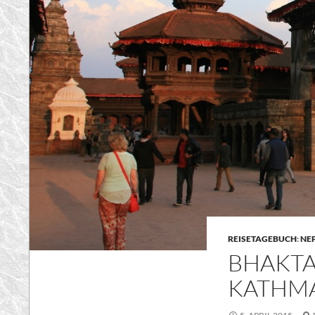
REISETAGEBUCH
:
NEP
BHAKTA
KATHM