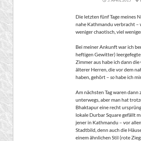
5. APRIL 2015
Die letzten fünf Tage meines N
nahe Kathmandu verbracht – wa
weniger chaotisch, viel wenig
Bei meiner Ankunft war ich ber
heftigen Gewitter) leergefegt
Zimmer aus habe ich dann die
älterer Herren, die vor dem n
haben, gehört –
so
habe ich mir
Am nächsten Tag waren dann z
unterwegs, aber man hat trotz
Bhaktapur eine recht ursprüngl
lokale Durbar Square gefällt m
jener in Kathmandu – vor allem 
Stadtbild, denn auch die Häus
einem ähnlichen Stil (rote Zi