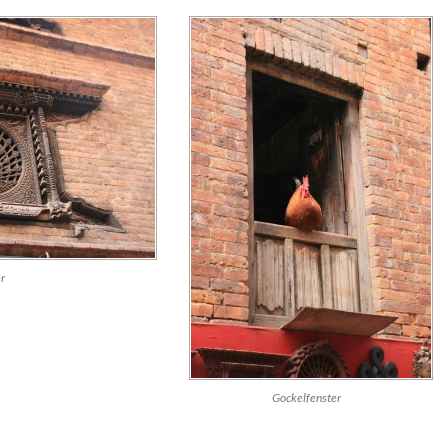
r
Gockelfenster