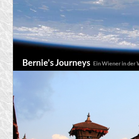
Zum
Inhalt
springen
Suchen
Bernie's Journeys
Ein Wiener in der