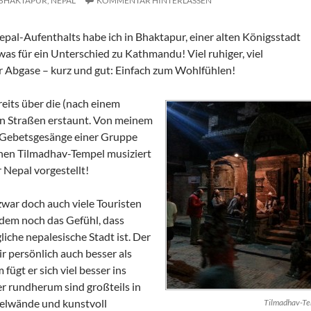
BHAKTAPUR,
NEPAL
KOMMENTAR HINTERLASSEN
epal-Aufenthalts habe ich in Bhaktapur, einer alten Königsstadt
s für ein Unterschied zu Kathmandu! Viel ruhiger, viel
er Abgase – kurz und gut: Einfach zum Wohlfühlen!
eits über die (nach einem
en Straßen erstaunt. Von meinem
 Gebetsgesänge einer Gruppe
ahen Tilmadhav-Tempel musiziert
 Nepal vorgestellt!
war doch auch viele Touristen
dem noch das Gefühl, dass
iche nepalesische Stadt ist. Der
ir persönlich auch besser als
fügt er sich viel besser ins
er rundherum sind großteils in
egelwände und kunstvoll
Tilmadhav-Te