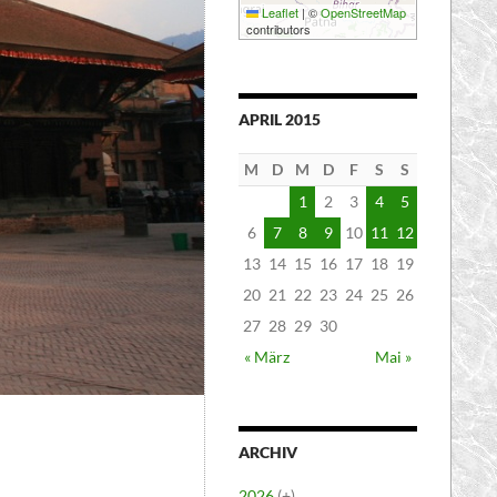
Leaflet
|
©
OpenStreetMap
contributors
APRIL 2015
M
D
M
D
F
S
S
1
2
3
4
5
6
7
8
9
10
11
12
13
14
15
16
17
18
19
20
21
22
23
24
25
26
27
28
29
30
« März
Mai »
ARCHIV
2026
(+)