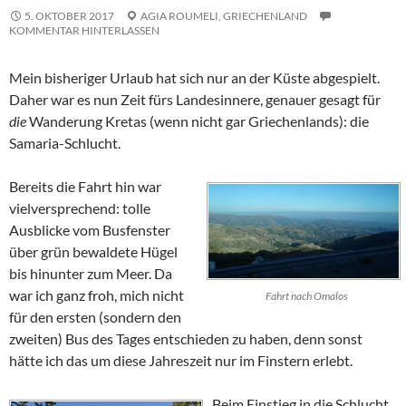
5. OKTOBER 2017
AGIA ROUMELI,
GRIECHENLAND
KOMMENTAR HINTERLASSEN
Mein bisheriger Urlaub hat sich nur an der Küste abgespielt.
Daher war es nun Zeit fürs Landesinnere, genauer gesagt für
die
Wanderung Kretas (wenn nicht gar Griechenlands): die
Samaria-Schlucht.
Bereits die Fahrt hin war
vielversprechend: tolle
Ausblicke vom Busfenster
über grün bewaldete Hügel
bis hinunter zum Meer. Da
war ich ganz froh, mich nicht
Fahrt nach Omalos
für den ersten (sondern den
zweiten) Bus des Tages entschieden zu haben, denn sonst
hätte ich das um diese Jahreszeit nur im Finstern erlebt.
Beim Einstieg in die Schlucht