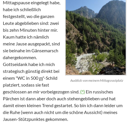
Mittagspause eingelegt habe,
habe ich schließlich
festgestellt, wo die ganzen
Leute abgeblieben sind: zwei
bis zehn Minuten hinter mir.
Kaum hatte ich nämlich
meine Jause ausgepackt, sind
sie beinahe im Gänsemarsch
dahergekommen.
Gottseidank habe ich mich
strategisch günstig direkt bei
einem "WC in 500
m
"-Schild
Ausblick von meinem Mittagsrastplatz
platziert, sodass sie fast
geschlossen an mir vorbeigezogen sind.
(*)
Ein russisches
Pärchen ist dann aber doch auch stehengeblieben und hat
damit einen kleinen Trend gestartet. So bin ich dann leider um
die Ruhe (wenn auch nicht um die schöne Aussicht) meines
Jausen-Stützpunktes gekommen.