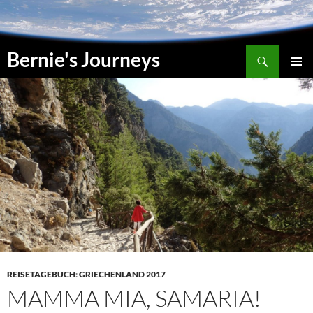
Zum
Inhalt
springen
Suchen
Bernie's Journeys
PRIMÄR
MENÜ
REISETAGEBUCH
:
GRIECHENLAND 2017
MAMMA MIA, SAMARIA!