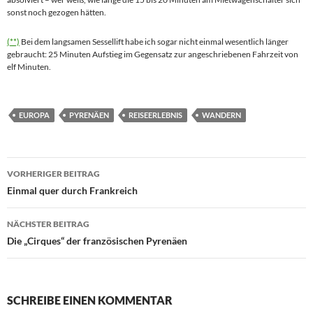
sonst noch gezogen hätten.
(**)
Bei dem langsamen Sessellift habe ich sogar nicht einmal wesentlich länger
gebraucht: 25 Minuten Aufstieg im Gegensatz zur angeschriebenen Fahrzeit von
elf Minuten.
EUROPA
PYRENÄEN
REISEERLEBNIS
WANDERN
Beitragsnavigation
VORHERIGER BEITRAG
Einmal quer durch Frankreich
NÄCHSTER BEITRAG
Die „Cirques“ der französischen Pyrenäen
SCHREIBE EINEN KOMMENTAR