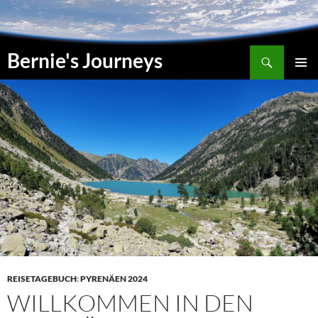
Zum
Inhalt
springen
Suchen
Bernie's Journeys
PRIMÄR
MENÜ
REISETAGEBUCH
:
PYRENÄEN 2024
WILLKOMMEN IN DEN