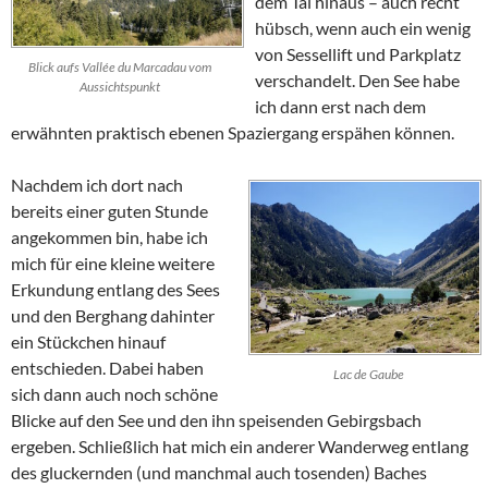
dem Tal hinaus – auch recht
hübsch, wenn auch ein wenig
von Sessellift und Parkplatz
Blick aufs Vallée du Marcadau vom
verschandelt. Den See habe
Aussichtspunkt
ich dann erst nach dem
erwähnten praktisch ebenen Spaziergang erspähen können.
Nachdem ich dort nach
bereits einer guten Stunde
angekommen bin, habe ich
mich für eine kleine weitere
Erkundung entlang des Sees
und den Berghang dahinter
ein Stückchen hinauf
entschieden. Dabei haben
Lac de Gaube
sich dann auch noch schöne
Blicke auf den See und den ihn speisenden Gebirgsbach
ergeben. Schließlich hat mich ein anderer Wanderweg entlang
des gluckernden (und manchmal auch tosenden) Baches