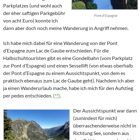
Parkplatzes (und wohl auch
der eher saftigen Parkgebühr
Pont d'Espagne
von acht Euro) konnte ich
dann aber doch noch meine Wanderung in Angriff nehmen.
Ich habe mich dabei für eine Wanderung von der
Pont
d’Espagne
zum
Lac de Gaube
entschieden. Für die
Halbschuhtouristen gibt es eine Gondelbahn (vom Parkplatz
zur
Pont d’Espagne
) und einen Sessellift (von etwas oberhalb
der
Pont d’Espagne
zu einem Aussichtspunkt, von dem es
praktisch ebenaus zum
Lac de Gaube
geht). Nachdem ich aber
ja einen Wanderurlaub mache, habe ich mich für den Aufstieg
per pedes entschieden.
(**)
.
Der Aussichtspunkt war dann
(zumindest für mich)
überraschenderweise nicht in
Richtung See, sondern aus