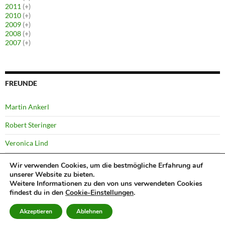
2011
(+)
2010
(+)
2009
(+)
2008
(+)
2007
(+)
FREUNDE
Martin Ankerl
Robert Steringer
Veronica Lind
Yussi Pick
Wir verwenden Cookies, um die bestmögliche Erfahrung auf
unserer Website zu bieten.
Weitere Informationen zu den von uns verwendeten Cookies
findest du in den
Cookie-Einstellungen
.
©
Bernhard
Datenschutzerklärung
Stolz präsentiert von WordPress
Akzeptieren
Ablehnen
Kabelka
2007 – 2026