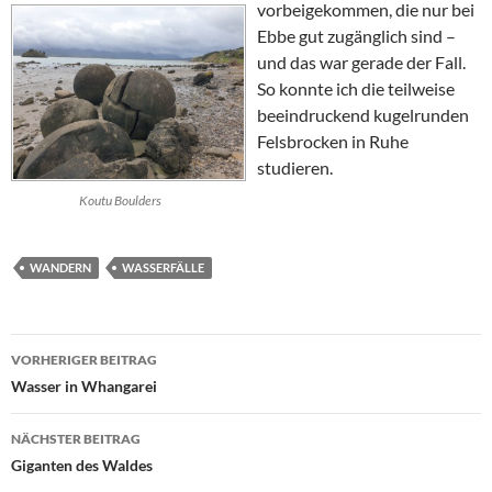
vorbeigekommen, die nur bei
Ebbe gut zugänglich sind –
und das war gerade der Fall.
So konnte ich die teilweise
beeindruckend kugelrunden
Felsbrocken in Ruhe
studieren.
Koutu Boulders
WANDERN
WASSERFÄLLE
Beitragsnavigation
VORHERIGER BEITRAG
Wasser in Whangarei
NÄCHSTER BEITRAG
Giganten des Waldes