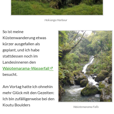
Hokianga Harbour
So ist meine
Küstenwanderung etwas
kürzer ausgefallen als
geplant, und ich habe
stattdessen noch im
Landesinneren den
Waiotemarama
-Wasserfall
besucht.
Am Vortag hatte ich ohnehin
mehr Glück mit den Gezeiten:
Ich bin zufälligerweise bei den
Koutu
Boulders
Waiotemarama Falls