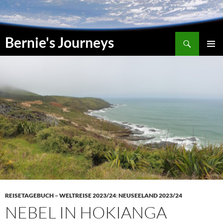
Zum
Inhalt
springen
Suchen
Bernie's Journeys
PRIMÄR
MENÜ
REISETAGEBUCH – WELTREISE 2023/24
:
NEUSEELAND 2023/24
NEBEL IN HOKIANGA