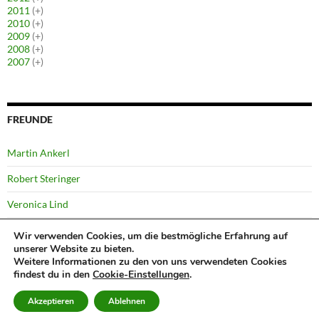
2011
(+)
2010
(+)
2009
(+)
2008
(+)
2007
(+)
FREUNDE
Martin Ankerl
Robert Steringer
Veronica Lind
Yussi Pick
Wir verwenden Cookies, um die bestmögliche Erfahrung auf
unserer Website zu bieten.
Weitere Informationen zu den von uns verwendeten Cookies
findest du in den
Cookie-Einstellungen
.
©
Bernhard
Datenschutzerklärung
Stolz präsentiert von WordPress
Akzeptieren
Ablehnen
Kabelka
2007 – 2026