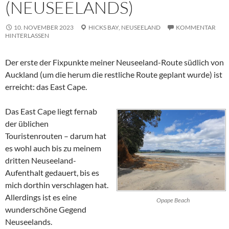
(NEUSEELANDS)
10. NOVEMBER 2023
HICKS BAY,
NEUSEELAND
KOMMENTAR
HINTERLASSEN
Der erste der Fixpunkte meiner Neuseeland-Route südlich von
Auckland (um die herum die restliche Route geplant wurde) ist
erreicht: das
East Cape
.
Das
East Cape
liegt fernab
der üblichen
Touristenrouten – darum hat
es wohl auch bis zu meinem
dritten Neuseeland-
Aufenthalt gedauert, bis es
mich dorthin verschlagen hat.
Allerdings ist es eine
Opape Beach
wunderschöne Gegend
Neuseelands.