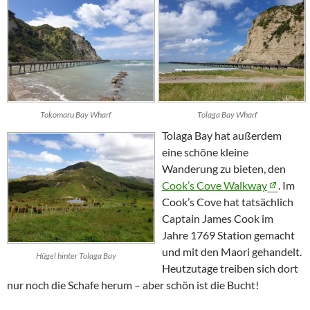
Tokomaru Bay Wharf
Tolaga Bay Wharf
Tolaga
Bay
hat außerdem
eine schöne kleine
Wanderung zu bieten, den
Cook’s Cove Walkway
. Im
Cook’s Cove
hat tatsächlich
Captain James Cook
im
Jahre 1769 Station gemacht
und mit den Maori gehandelt.
Hügel hinter Tolaga Bay
Heutzutage treiben sich dort
nur noch die Schafe herum – aber schön ist die Bucht!