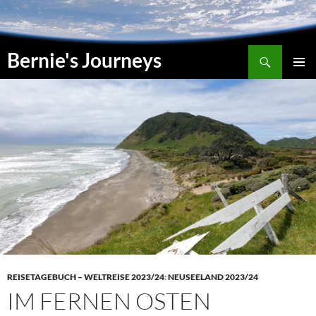
Zum
Inhalt
springen
Suchen
Bernie's Journeys
PRIMÄR
MENÜ
REISETAGEBUCH – WELTREISE 2023/24
:
NEUSEELAND 2023/24
IM FERNEN OSTEN