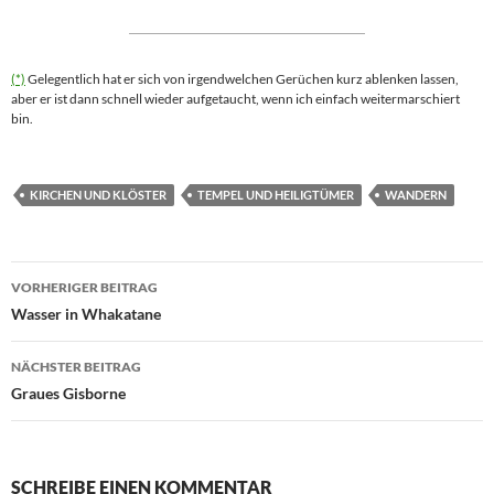
(*)
Gelegentlich hat er sich von irgendwelchen Gerüchen kurz ablenken lassen,
aber er ist dann schnell wieder aufgetaucht, wenn ich einfach weitermarschiert
bin.
KIRCHEN UND KLÖSTER
TEMPEL UND HEILIGTÜMER
WANDERN
Beitragsnavigation
VORHERIGER BEITRAG
Wasser in Whakatane
NÄCHSTER BEITRAG
Graues Gisborne
SCHREIBE EINEN KOMMENTAR