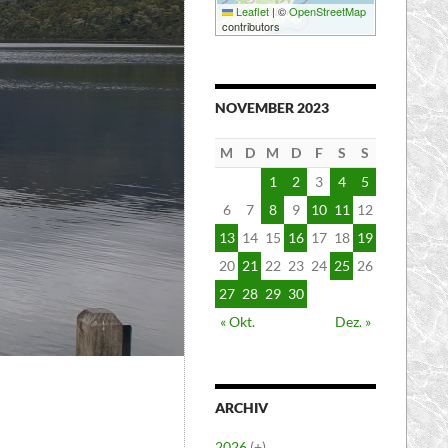
Leaflet
|
©
OpenStreetMap
contributors
NOVEMBER 2023
M
D
M
D
F
S
S
1
2
3
4
5
6
7
8
9
10
11
12
13
14
15
16
17
18
19
20
21
22
23
24
25
26
27
28
29
30
« Okt.
Dez. »
ARCHIV
2026
(+)