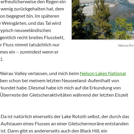
erfreulicherweise den Regen ein
wenig zurückgehalten hat, dem
on begegnet bin. Im späteren
 Weingärten, und das Tal wird
typisch neuseeländischen
gentlich recht breites Flussbett,
er Fluss nimmt tatsächlich nur
Wairau Riv
aumes ein – zumindest wenn er
).
Wairau
Valley
verlassen, und mich beim
Nelson Lakes National
 eben schon bei meinem letzten Neuseeland-Aufenthalt von
rkundet habe. Diesmal habe ich mich auf die Erkundung von
Überreste der Gletscheraktivitäten während der letzten Eiszeit
Da ist natürlich einerseits der
Lake
Rotoiti
selbst, der durch das
Aufstauen eines Flusses an einer Gletschermoräne entstanden
ist. Dann gibt es andererseits auch den
Black Hill
, ein