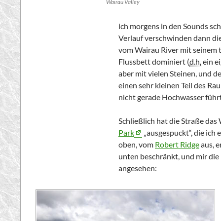
Wairau Valley
ich morgens in den
Sounds
sch
Verlauf verschwinden dann die
vom
Wairau
River
mit seinem 
Flussbett dominiert (
d.h.
ein ei
aber mit vielen Steinen, und d
einen sehr kleinen Teil des R
nicht gerade Hochwasser führt
Schließlich hat die Straße das
Park
„ausgespuckt“, die ich
oben, vom
Robert Ridge
aus, e
unten beschränkt, und mir die 
angesehen: