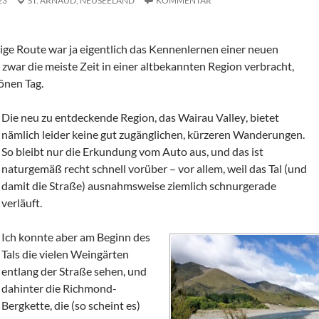
23
ST. ARNAUD,
NEUSEELAND
KOMMENTAR
ige Route war ja eigentlich das Kennenlernen einer neuen
zwar die meiste Zeit in einer altbekannten Region verbracht,
önen Tag.
Die neu zu entdeckende Region, das
Wairau
Valley
, bietet
nämlich leider keine gut zugänglichen, kürzeren Wanderungen.
So bleibt nur die Erkundung vom Auto aus, und das ist
naturgemäß recht schnell vorüber – vor allem, weil das Tal (und
damit die Straße) ausnahmsweise ziemlich schnurgerade
verläuft.
Ich konnte aber am Beginn des
Tals die vielen Weingärten
entlang der Straße sehen, und
dahinter die
Richmond
-
Bergkette, die (so scheint es)