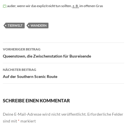
(*)
außer, wenn wir das explizit
nicht
tun sollten,
z. B.
im offenen Gras
TIERWELT
WANDERN
Beitragsnavigation
VORHERIGER BEITRAG
Queenstown, die Zwischenstation für Busreisende
NÄCHSTER BEITRAG
Auf der Southern Scenic Route
SCHREIBE EINEN KOMMENTAR
Deine E-Mail-Adresse wird nicht veröffentlicht.
Erforderliche Felder
sind mit
*
markiert