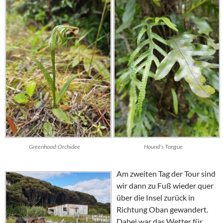
Greenhood-Orchidee
Hound's Tongue
Am zweiten Tag der Tour sind
wir dann zu Fuß wieder quer
über die Insel zurück in
Richtung
Oban
gewandert.
Dabei war das Wetter für