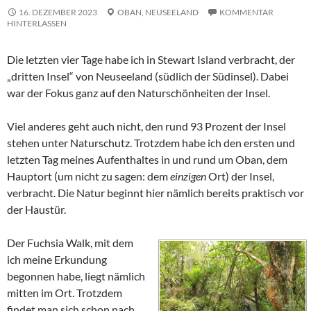
16. DEZEMBER 2023
OBAN,
NEUSEELAND
KOMMENTAR
HINTERLASSEN
Die letzten vier Tage habe ich in
Stewart Island
verbracht, der
„dritten Insel“ von Neuseeland (südlich der Südinsel). Dabei
war der Fokus ganz auf den Naturschönheiten der Insel.
Viel anderes geht auch nicht, den rund 93 Prozent der Insel
stehen unter Naturschutz. Trotzdem habe ich den ersten und
letzten Tag meines Aufenthaltes in und rund um
Oban
, dem
Hauptort (um nicht zu sagen: dem
einzigen
Ort) der Insel,
verbracht. Die Natur beginnt hier nämlich bereits praktisch vor
der Haustür.
Der
Fuchsia Walk
, mit dem
ich meine Erkundung
begonnen habe, liegt nämlich
mitten im Ort. Trotzdem
findet man sich schon nach