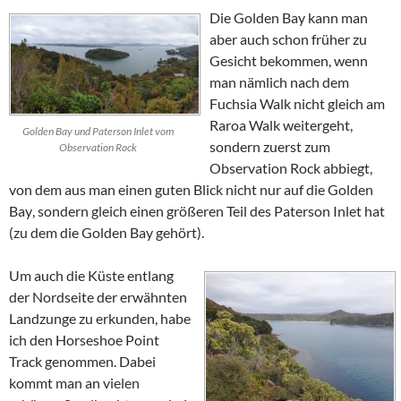
Die
Golden Bay
kann man
aber auch schon früher zu
Gesicht bekommen, wenn
man nämlich nach dem
Fuchsia Walk
nicht gleich am
Raroa
Walk
weitergeht,
Golden Bay und Paterson Inlet vom
sondern zuerst zum
Observation Rock
Observation Rock abbiegt
,
von dem aus man einen guten Blick nicht nur auf die
Golden
Bay
, sondern gleich einen größeren Teil des
Paterson Inlet
hat
(zu dem die
Golden Bay
gehört).
Um auch die Küste entlang
der Nordseite der erwähnten
Landzunge zu erkunden, habe
ich den
Horseshoe Point
Track
genommen. Dabei
kommt man an vielen