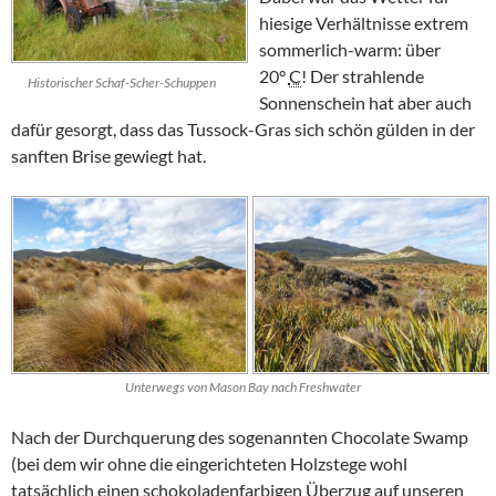
hiesige Verhältnisse extrem
sommerlich-warm: über
20°
C
! Der strahlende
Historischer Schaf-Scher-Schuppen
Sonnenschein hat aber auch
dafür gesorgt, dass das
Tussock
-Gras sich schön gülden in der
sanften Brise gewiegt hat.
Unterwegs von Mason Bay nach Freshwater
Nach der Durchquerung des sogenannten
Chocolate Swamp
(bei dem wir ohne die eingerichteten Holzstege wohl
tatsächlich einen schokoladenfarbigen Überzug auf unseren