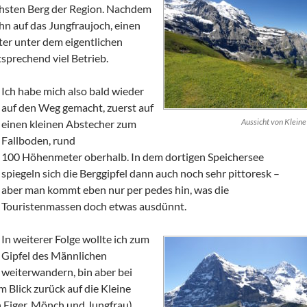
öchsten Berg der Region. Nachdem
n auf das Jungfraujoch, einen
er unter dem eigentlichen
tsprechend viel Betrieb.
Ich habe mich also bald wieder
auf den Weg gemacht, zuerst auf
Aussicht von Kleine
einen kleinen Abstecher zum
Fallboden, rund
100 Höhenmeter oberhalb. In dem dortigen Speichersee
spiegeln sich die Berggipfel dann auch noch sehr pittoresk –
aber man kommt eben nur per pedes hin, was die
Touristenmassen doch etwas ausdünnt.
In weiterer Folge wollte ich zum
Gipfel des Männlichen
weiterwandern, bin aber bei
 Blick zurück auf die Kleine
n Eiger, Mönch und Jungfrau)