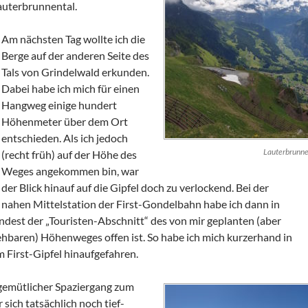
Lauterbrunnental.
Am nächsten Tag wollte ich die
Berge auf der anderen Seite des
Tals von Grindelwald erkunden.
Dabei habe ich mich für einen
Hangweg einige hundert
Höhenmeter über dem Ort
entschieden. Als ich jedoch
Lauterbrunne
(recht früh) auf der Höhe des
Weges angekommen bin, war
der Blick hinauf auf die Gipfel doch zu verlockend. Bei der
nahen Mittelstation der First-Gondelbahn habe ich dann in
ndest der „Touristen-Abschnitt“ des von mir geplanten (aber
gehbaren) Höhenweges offen ist. So habe ich mich kurzerhand in
 First-Gipfel hinaufgefahren.
 gemütlicher Spaziergang zum
 sich tatsächlich noch tief-