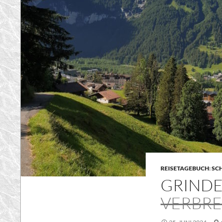
REISETAGEBUCH
:
SC
GRIND
VERBR