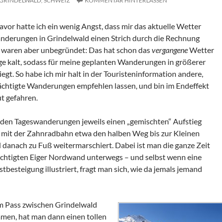
GRINDELWALD,
SCHWEIZ
KOMMENTAR HINTERLASSEN
vor hatte ich ein wenig Angst, dass mir das aktuelle Wetter
nderungen in Grindelwald einen Strich durch die Rechnung
 waren aber unbegründet: Das hat schon das
vergangene
Wetter
nge kalt, sodass für meine geplanten Wanderungen in größerer
iegt. So habe ich mir halt in der Touristeninformation andere,
ächtigte Wanderungen empfehlen lassen, und bin im Endeffekt
t gefahren.
iden Tageswanderungen jeweils einen „gemischten“ Aufstieg
h mit der Zahnradbahn etwa den halben Weg bis zur Kleinen
 danach zu Fuß weitermarschiert. Dabei ist man die ganze Zeit
chtigten Eiger Nordwand unterwegs – und selbst wenn eine
tbesteigung illustriert, fragt man sich, wie da jemals jemand
em Pass zwischen Grindelwald
en, hat man dann einen tollen