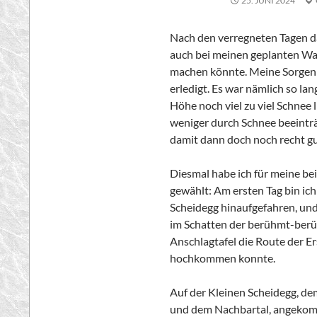
25. JUNI 2024
Nach den verregneten Tagen da
auch bei meinen geplanten Wa
machen könnte. Meine Sorgen
erledigt. Es war nämlich so la
Höhe noch viel zu viel Schnee l
weniger durch Schnee beeintr
damit dann doch noch recht gu
Diesmal habe ich für meine be
gewählt: Am ersten Tag bin ic
Scheidegg hinaufgefahren, und
im Schatten der berühmt-berü
Anschlagtafel die Route der Ers
hochkommen konnte.
Auf der Kleinen Scheidegg, d
und dem Nachbartal, angekomm