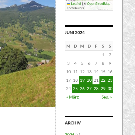
Leaflet
|
©
OpenStreetMap
contributors
JUNI 2024
M
D
M
D
F
S
S
1
2
3
4
5
6
7
8
9
10
11
12
13
14
15
16
17
18
19
20
21
22
23
24
25
26
27
28
29
30
« März
Sep. »
ARCHIV
2026
(+)