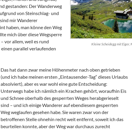
band gestanden: Der Wanderweg
fgrund von Steinschlag- und
 sind mir Wanderer
int haben, man könne den Weg
llte mich über diese Wegsperre
 vor allem, weil es rund
Kleine Scheidegg mit Eiger,
einen parallel verlaufenden
Das hat dann zwar meine Höhenmeter nach oben getrieben
(und ich habe meinen ersten „Eintausender-Tag“ dieses Urlaubs
absolviert), aber es war wohl eine gute Entscheidung:
Unterwegs habe ich nämlich ein Krachen gehört, woraufhin Eis
und Schnee oberhalb des gesperrten Weges herabgerieselt
sind – und ich einige Wanderer auf ebendiesem gesperrten
Weg weglaufen gesehen habe. Sie waren zwar von der
betroffenen Stelle ohnehin recht weit entfernt, soweit ich das
beurteilen konnte, aber der Weg war durchaus zurecht