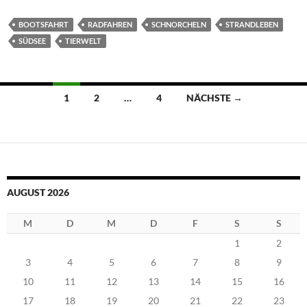
BOOTSFAHRT
RADFAHREN
SCHNORCHELN
STRANDLEBEN
SÜDSEE
TIERWELT
Beitragsnavigation
1
2
…
4
NÄCHSTE →
AUGUST 2026
M
D
M
D
F
S
S
1
2
3
4
5
6
7
8
9
10
11
12
13
14
15
16
17
18
19
20
21
22
23