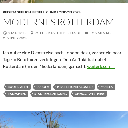
REISETAGEBUCH
:
BENELUX UND LONDON 2025
MODERNES ROTTERDAM
3. MAI 2025
ROTTERDAM,
NIEDERLANDE
KOMMENTAR
HINTERLASSEN
Ich nutze eine Dienstreise nach London dazu, vorher ein paar
Tage in Benelux zu verbringen. Den Auftakt hat dabei
Modernes Rotterda
Rotterdam (in den Niederlanden) gemacht.
weiterlesen
→
BOOTSFAHRT
EUROPA
KIRCHEN UND KLÖSTER
MUSEEN
RADFAHREN
STADTBESICHTIGUNG
UNESCO-WELTERBE