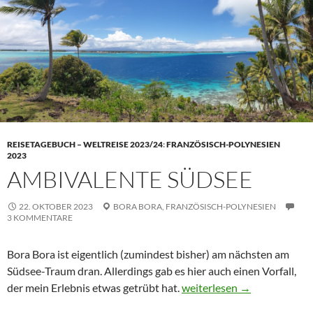
REISETAGEBUCH – WELTREISE 2023/24
:
FRANZÖSISCH-POLYNESIEN
2023
AMBIVALENTE SÜDSEE
22. OKTOBER 2023
BORA BORA,
FRANZÖSISCH-POLYNESIEN
3 KOMMENTARE
Bora Bora ist eigentlich (zumindest bisher) am nächsten am
Südsee-Traum dran. Allerdings gab es hier auch einen Vorfall,
Ambivalente Südsee
der mein Erlebnis etwas getrübt hat.
weiterlesen
→