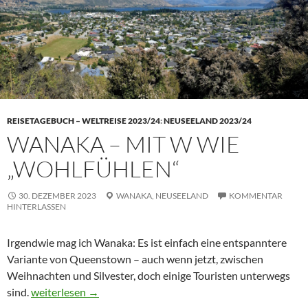
REISETAGEBUCH – WELTREISE 2023/24
:
NEUSEELAND 2023/24
WANAKA – MIT W WIE
„WOHLFÜHLEN“
30. DEZEMBER 2023
WANAKA,
NEUSEELAND
KOMMENTAR
HINTERLASSEN
Irgendwie mag ich
Wanaka: Es ist einfach eine entspanntere
Variante von
Queenstown – auch wenn jetzt, zwischen
Weihnachten und Silvester, doch einige Touristen unterwegs
Wanaka – mit W wie „Wohlfühlen“
sind.
weiterlesen
→