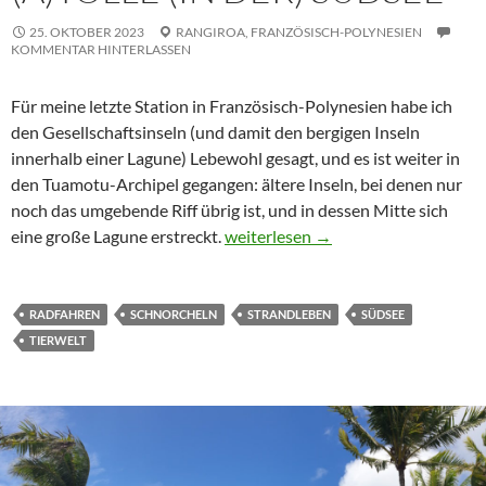
25. OKTOBER 2023
RANGIROA,
FRANZÖSISCH-POLYNESIEN
KOMMENTAR HINTERLASSEN
Für meine letzte Station in Französisch-Polynesien habe ich
den Gesellschaftsinseln (und damit den bergigen Inseln
innerhalb einer Lagune) Lebewohl gesagt, und es ist weiter in
den Tuamotu-Archipel gegangen: ältere Inseln, bei denen nur
noch das umgebende Riff übrig ist, und in dessen Mitte sich
(A)Tolle (in der) Südsee
eine große Lagune erstreckt.
weiterlesen
→
RADFAHREN
SCHNORCHELN
STRANDLEBEN
SÜDSEE
TIERWELT