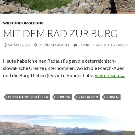
WIEN UND UMGEBUNG
MIT DEM RAD ZUR BURG
24. MAI 2026
DEVÍN,
SLOWAKEI
KOMMENTAR HINTERLASSEN
Heute habe ich einen Radausflug an die österreichisch-
slowakische Grenze unternommen, wo ich die March-Auen
Mit dem Rad zur B
und die Burg Theben (Devín) erkundet habe.
weiterlesen
→
BURGEN UND SCHLÖSSER
EUROPA
RADFAHREN
RUINEN