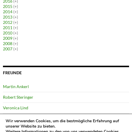
2016
(+)
2015
(+)
2014
(+)
2013
(+)
2012
(+)
2011
(+)
2010
(+)
2009
(+)
2008
(+)
2007
(+)
FREUNDE
Martin Ankerl
Robert Steringer
Veronica Lind
Yussi Pick
Wir verwenden Cookies, um die bestmögliche Erfahrung auf
unserer Website zu bieten.
Weitere Informationen zu den von uns verwendeten Cookies