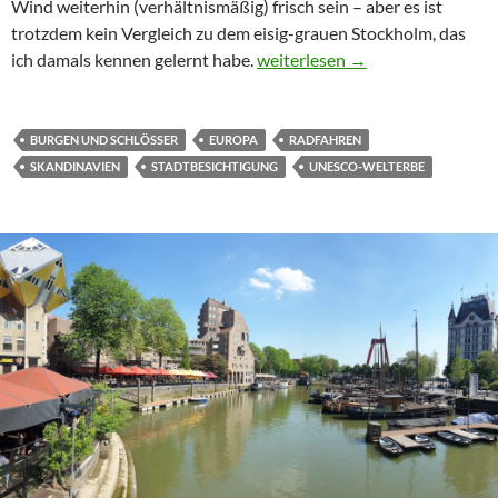
Wind weiterhin (verhältnismäßig) frisch sein – aber es ist
trotzdem kein Vergleich zu dem eisig-grauen Stockholm, das
Stockholm (auch) mit dem Fahr
ich damals kennen gelernt habe.
weiterlesen
→
BURGEN UND SCHLÖSSER
EUROPA
RADFAHREN
SKANDINAVIEN
STADTBESICHTIGUNG
UNESCO-WELTERBE