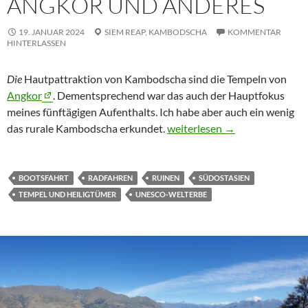
ANGKOR UND ANDERES
19. JANUAR 2024
SIEM REAP,
KAMBODSCHA
KOMMENTAR
HINTERLASSEN
Die
Hautpattraktion von Kambodscha sind die Tempeln von
Angkor
. Dementsprechend war das auch der Hauptfokus
meines fünftägigen Aufenthalts. Ich habe aber auch ein wenig
Angkor und anderes
das rurale Kambodscha erkundet.
weiterlesen
→
BOOTSFAHRT
RADFAHREN
RUINEN
SÜDOSTASIEN
TEMPEL UND HEILIGTÜMER
UNESCO-WELTERBE