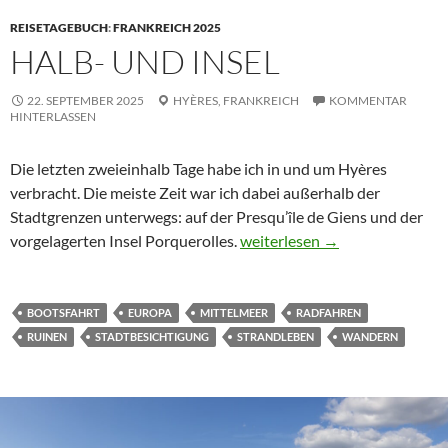
REISETAGEBUCH
:
FRANKREICH 2025
HALB- UND INSEL
22. SEPTEMBER 2025
HYÈRES,
FRANKREICH
KOMMENTAR
HINTERLASSEN
Die letzten zweieinhalb Tage habe ich in und um
Hyères
verbracht. Die meiste Zeit war ich dabei außerhalb der
Stadtgrenzen unterwegs: auf der
Presqu’île de Giens
und der
Halb- und Insel
vorgelagerten Insel
Porquerolles
.
weiterlesen
→
BOOTSFAHRT
EUROPA
MITTELMEER
RADFAHREN
RUINEN
STADTBESICHTIGUNG
STRANDLEBEN
WANDERN