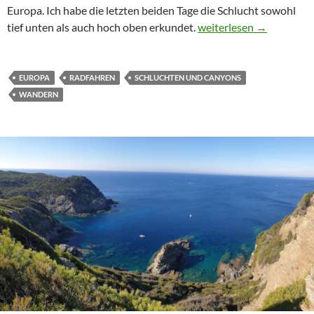
Europa. Ich habe die letzten beiden Tage die Schlucht sowohl
Der Grand Canyon von 
tief unten als auch hoch oben erkundet.
weiterlesen
→
EUROPA
RADFAHREN
SCHLUCHTEN UND CANYONS
WANDERN