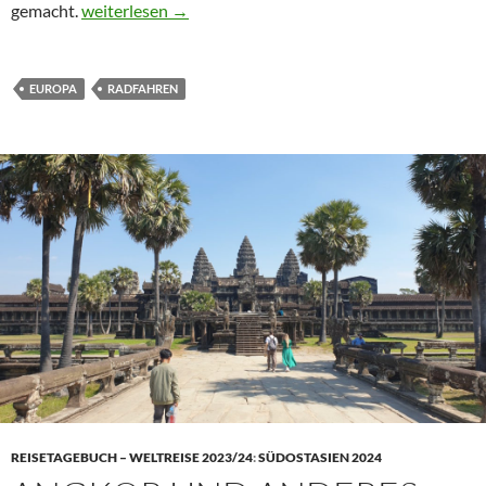
Nationalpark ums Eck
gemacht.
weiterlesen
→
EUROPA
RADFAHREN
REISETAGEBUCH – WELTREISE 2023/24
:
SÜDOSTASIEN 2024